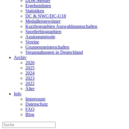
DDR-Meister
Ergebnislisten
Statistiken
DC & NWC/DC-U18
Medaillengewinner
Kurzbographien Auswahlmannschaften
Sportlerbiographien
Austragungsorte
Vereine
Gruppenmeisterschaften
Veranstaltungen in Deutschland
Archiv
2026
2025
2024
2023
2022
Älter
Info
Impressum
Datenschutz
FAQ
Blog