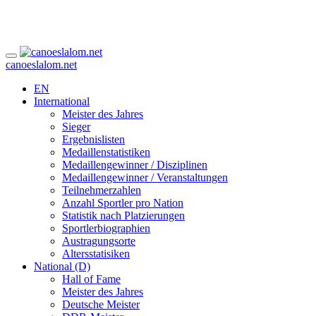
canoeslalom.net
EN
International
Meister des Jahres
Sieger
Ergebnislisten
Medaillenstatistiken
Medaillengewinner / Disziplinen
Medaillengewinner / Veranstaltungen
Teilnehmerzahlen
Anzahl Sportler pro Nation
Statistik nach Platzierungen
Sportlerbiographien
Austragungsorte
Altersstatisiken
National (D)
Hall of Fame
Meister des Jahres
Deutsche Meister