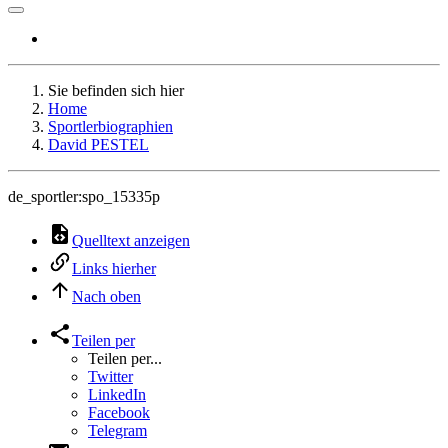
Sie befinden sich hier
Home
Sportlerbiographien
David PESTEL
de_sportler:spo_15335p
Quelltext anzeigen
Links hierher
Nach oben
Teilen per
Teilen per...
Twitter
LinkedIn
Facebook
Telegram