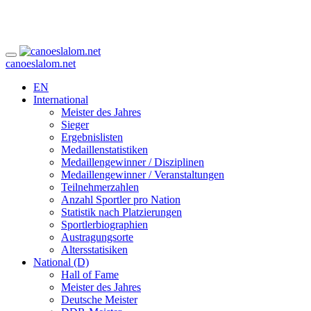
canoeslalom.net
EN
International
Meister des Jahres
Sieger
Ergebnislisten
Medaillenstatistiken
Medaillengewinner / Disziplinen
Medaillengewinner / Veranstaltungen
Teilnehmerzahlen
Anzahl Sportler pro Nation
Statistik nach Platzierungen
Sportlerbiographien
Austragungsorte
Altersstatisiken
National (D)
Hall of Fame
Meister des Jahres
Deutsche Meister