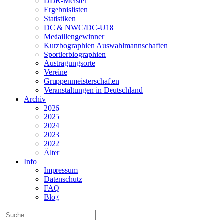
DDR-Meister
Ergebnislisten
Statistiken
DC & NWC/DC-U18
Medaillengewinner
Kurzbographien Auswahlmannschaften
Sportlerbiographien
Austragungsorte
Vereine
Gruppenmeisterschaften
Veranstaltungen in Deutschland
Archiv
2026
2025
2024
2023
2022
Älter
Info
Impressum
Datenschutz
FAQ
Blog