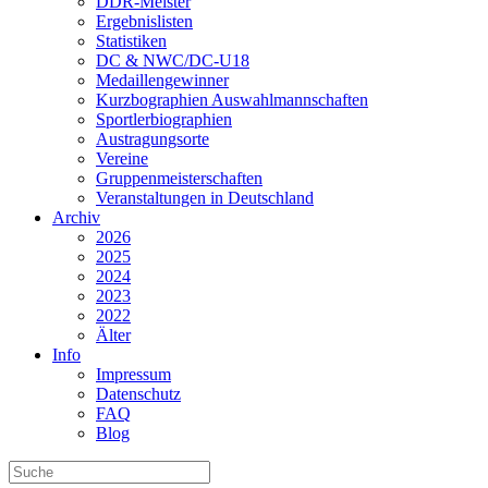
DDR-Meister
Ergebnislisten
Statistiken
DC & NWC/DC-U18
Medaillengewinner
Kurzbographien Auswahlmannschaften
Sportlerbiographien
Austragungsorte
Vereine
Gruppenmeisterschaften
Veranstaltungen in Deutschland
Archiv
2026
2025
2024
2023
2022
Älter
Info
Impressum
Datenschutz
FAQ
Blog