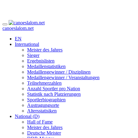
canoeslalom.net
EN
International
Meister des Jahres
Sieger
Ergebnislisten
Medaillenstatistiken
Medaillengewinner / Disziplinen
Medaillengewinner / Veranstaltungen
Teilnehmerzahlen
Anzahl Sportler pro Nation
Statistik nach Platzierungen
Sportlerbiographien
Austragungsorte
Altersstatisiken
National (D)
Hall of Fame
Meister des Jahres
Deutsche Meister