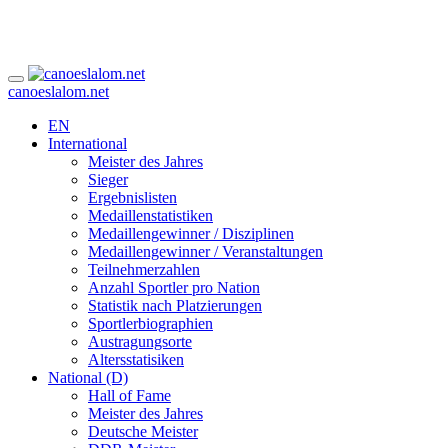
canoeslalom.net
EN
International
Meister des Jahres
Sieger
Ergebnislisten
Medaillenstatistiken
Medaillengewinner / Disziplinen
Medaillengewinner / Veranstaltungen
Teilnehmerzahlen
Anzahl Sportler pro Nation
Statistik nach Platzierungen
Sportlerbiographien
Austragungsorte
Altersstatisiken
National (D)
Hall of Fame
Meister des Jahres
Deutsche Meister