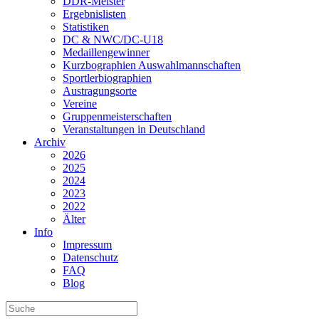
DDR-Meister
Ergebnislisten
Statistiken
DC & NWC/DC-U18
Medaillengewinner
Kurzbographien Auswahlmannschaften
Sportlerbiographien
Austragungsorte
Vereine
Gruppenmeisterschaften
Veranstaltungen in Deutschland
Archiv
2026
2025
2024
2023
2022
Älter
Info
Impressum
Datenschutz
FAQ
Blog