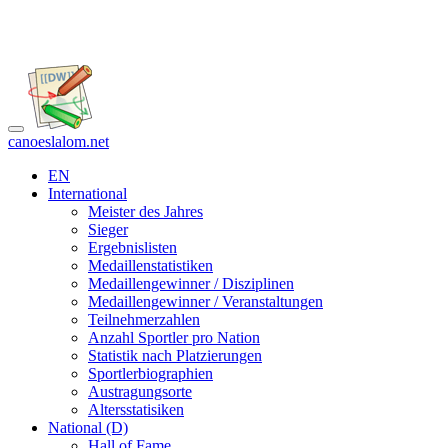
canoeslalom.net
EN
International
Meister des Jahres
Sieger
Ergebnislisten
Medaillenstatistiken
Medaillengewinner / Disziplinen
Medaillengewinner / Veranstaltungen
Teilnehmerzahlen
Anzahl Sportler pro Nation
Statistik nach Platzierungen
Sportlerbiographien
Austragungsorte
Altersstatisiken
National (D)
Hall of Fame