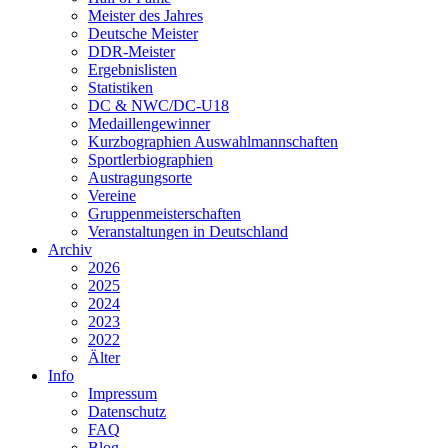
Meister des Jahres
Deutsche Meister
DDR-Meister
Ergebnislisten
Statistiken
DC & NWC/DC-U18
Medaillengewinner
Kurzbographien Auswahlmannschaften
Sportlerbiographien
Austragungsorte
Vereine
Gruppenmeisterschaften
Veranstaltungen in Deutschland
Archiv
2026
2025
2024
2023
2022
Älter
Info
Impressum
Datenschutz
FAQ
Blog