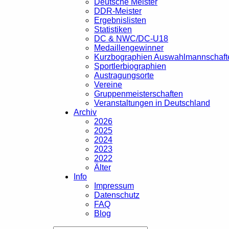
Deutsche Meister
DDR-Meister
Ergebnislisten
Statistiken
DC & NWC/DC-U18
Medaillengewinner
Kurzbographien Auswahlmannschaft
Sportlerbiographien
Austragungsorte
Vereine
Gruppenmeisterschaften
Veranstaltungen in Deutschland
Archiv
2026
2025
2024
2023
2022
Älter
Info
Impressum
Datenschutz
FAQ
Blog