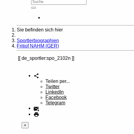
Sie befinden sich hier
Home
Sportlerbiographien
Fritjof NAHM (GER)
de_sportler:spo_2102n
Teilen per...
Twitter
LinkedIn
Facebook
Telegram
×