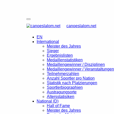
canoeslalom.net
EN
International
Meister des Jahres
Sieger
Ergebnislisten
Medaillenstatistiken
Medaillengewinner / Disziplinen
Medaillengewinner / Veranstaltungen
Teilnehmerzahlen
Anzahl Sportler pro Nation
Statistik nach Platzierungen
Sportlerbiographien
Austragungsorte
Altersstatisiken
National (D)
Hall of Fame
Meister des Jahres