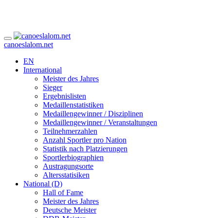
canoeslalom.net
EN
International
Meister des Jahres
Sieger
Ergebnislisten
Medaillenstatistiken
Medaillengewinner / Disziplinen
Medaillengewinner / Veranstaltungen
Teilnehmerzahlen
Anzahl Sportler pro Nation
Statistik nach Platzierungen
Sportlerbiographien
Austragungsorte
Altersstatisiken
National (D)
Hall of Fame
Meister des Jahres
Deutsche Meister