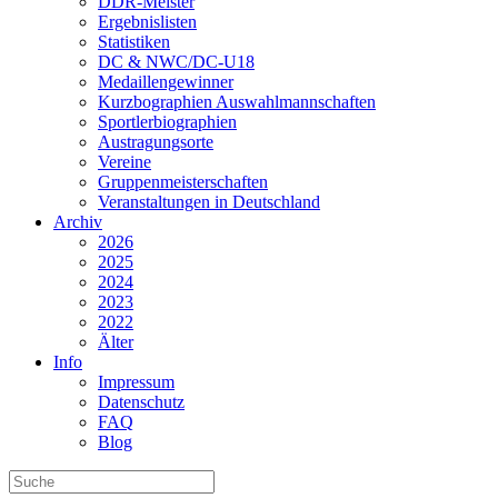
DDR-Meister
Ergebnislisten
Statistiken
DC & NWC/DC-U18
Medaillengewinner
Kurzbographien Auswahlmannschaften
Sportlerbiographien
Austragungsorte
Vereine
Gruppenmeisterschaften
Veranstaltungen in Deutschland
Archiv
2026
2025
2024
2023
2022
Älter
Info
Impressum
Datenschutz
FAQ
Blog