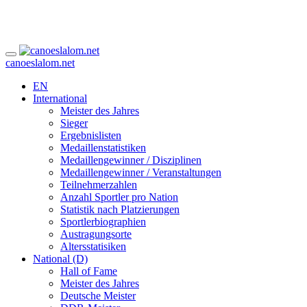
canoeslalom.net
EN
International
Meister des Jahres
Sieger
Ergebnislisten
Medaillenstatistiken
Medaillengewinner / Disziplinen
Medaillengewinner / Veranstaltungen
Teilnehmerzahlen
Anzahl Sportler pro Nation
Statistik nach Platzierungen
Sportlerbiographien
Austragungsorte
Altersstatisiken
National (D)
Hall of Fame
Meister des Jahres
Deutsche Meister