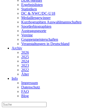
DDR-Meister
Ergebnislisten
Statistiken
DC & NWC/DC-U18
Medaillengewinner
Kurzbographien Auswahlmannschaften
Sportlerbiographien
Austragungsorte
Vereine
Gruppenmeisterschaften
Veranstaltungen in Deutschland
Archiv
2026
2025
2024
2023
2022
Älter
Info
Impressum
Datenschutz
FAQ
Blog