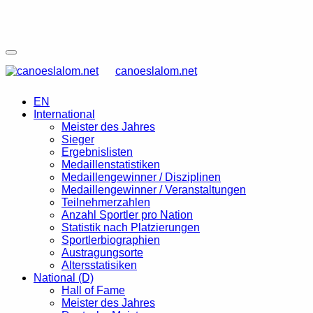
canoeslalom.net
EN
International
Meister des Jahres
Sieger
Ergebnislisten
Medaillenstatistiken
Medaillengewinner / Disziplinen
Medaillengewinner / Veranstaltungen
Teilnehmerzahlen
Anzahl Sportler pro Nation
Statistik nach Platzierungen
Sportlerbiographien
Austragungsorte
Altersstatisiken
National (D)
Hall of Fame
Meister des Jahres