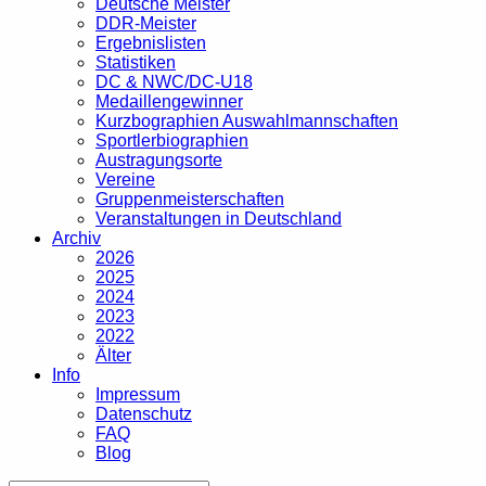
Deutsche Meister
DDR-Meister
Ergebnislisten
Statistiken
DC & NWC/DC-U18
Medaillengewinner
Kurzbographien Auswahlmannschaften
Sportlerbiographien
Austragungsorte
Vereine
Gruppenmeisterschaften
Veranstaltungen in Deutschland
Archiv
2026
2025
2024
2023
2022
Älter
Info
Impressum
Datenschutz
FAQ
Blog