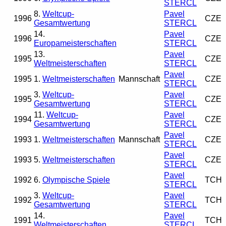
STERCL
8.
Weltcup-
Pavel
1996
CZE
Gesamtwertung
STERCL
14.
Pavel
1996
CZE
Europameisterschaften
STERCL
13.
Pavel
1995
CZE
Weltmeisterschaften
STERCL
Pavel
1995
1.
Weltmeisterschaften
Mannschaft
CZE
STERCL
3.
Weltcup-
Pavel
1995
CZE
Gesamtwertung
STERCL
11.
Weltcup-
Pavel
1994
CZE
Gesamtwertung
STERCL
Pavel
1993
1.
Weltmeisterschaften
Mannschaft
CZE
STERCL
Pavel
1993
5.
Weltmeisterschaften
CZE
STERCL
Pavel
1992
6.
Olympische Spiele
TCH
STERCL
3.
Weltcup-
Pavel
1992
TCH
Gesamtwertung
STERCL
14.
Pavel
1991
TCH
Weltmeisterschaften
STERCL