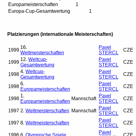
Europameisterschaften
1
Europa-Cup-Gesamtwertung
1
Platzierungen (internationale Meisterschaften)
16.
Pavel
1999
CZE
Weltmeisterschaften
STERCL
12.
Weltcup-
Pavel
1999
CZE
Gesamtwertung
STERCL
4.
Weltcup-
Pavel
1998
CZE
Gesamtwertung
STERCL
6.
Pavel
1998
CZE
Europameisterschaften
STERCL
1.
Pavel
1998
Mannschaft
CZE
Europameisterschaften
STERCL
Pavel
1997
2.
Weltmeisterschaften
Mannschaft
CZE
STERCL
Pavel
1997
8.
Weltmeisterschaften
CZE
STERCL
Pavel
1996
6.
Olympische Spiele
CZE