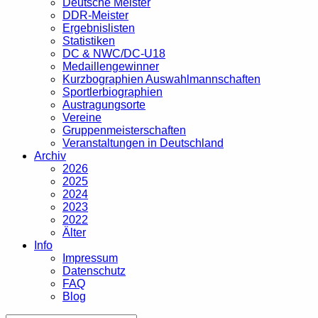
Deutsche Meister
DDR-Meister
Ergebnislisten
Statistiken
DC & NWC/DC-U18
Medaillengewinner
Kurzbographien Auswahlmannschaften
Sportlerbiographien
Austragungsorte
Vereine
Gruppenmeisterschaften
Veranstaltungen in Deutschland
Archiv
2026
2025
2024
2023
2022
Älter
Info
Impressum
Datenschutz
FAQ
Blog