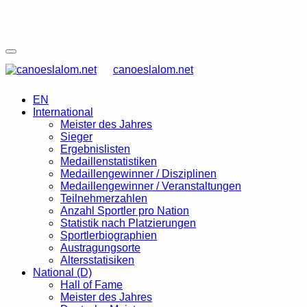
canoeslalom.net
EN
International
Meister des Jahres
Sieger
Ergebnislisten
Medaillenstatistiken
Medaillengewinner / Disziplinen
Medaillengewinner / Veranstaltungen
Teilnehmerzahlen
Anzahl Sportler pro Nation
Statistik nach Platzierungen
Sportlerbiographien
Austragungsorte
Altersstatisiken
National (D)
Hall of Fame
Meister des Jahres