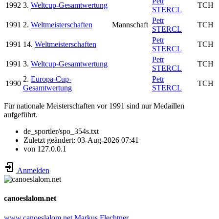
Petr
1992
3.
Weltcup-Gesamtwertung
TCH
STERCL
Petr
1991
2.
Weltmeisterschaften
Mannschaft
TCH
STERCL
Petr
1991
14.
Weltmeisterschaften
TCH
STERCL
Petr
1991
3.
Weltcup-Gesamtwertung
TCH
STERCL
2.
Europa-Cup-
Petr
1990
TCH
Gesamtwertung
STERCL
Für nationale Meisterschaften vor 1991 sind nur Medaillen
aufgeführt.
de_sportler/spo_354s.txt
Zuletzt geändert:
03-Aug-2026 07:41
von
127.0.0.1
Anmelden
canoeslalom.net
www.canoeslalom.net
Markus Flechtner