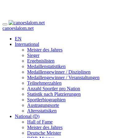
canoeslalom.net
EN
International
Meister des Jahres
Sieger
Ergebnislisten
Medaillenstatistiken
Medaillengewinner / Disziplinen
Medaillengewinner / Veranstaltungen
Teilnehmerzahlen
Anzahl Sportler pro Nation
Statistik nach Platzierungen
Sportlerbiographien
Austragungsorte
Altersstatisiken
National (D)
Hall of Fame
Meister des Jahres
Deutsche Meister