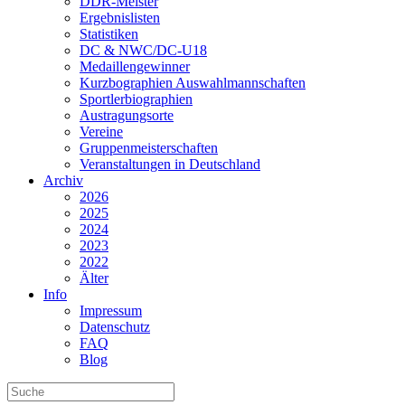
DDR-Meister
Ergebnislisten
Statistiken
DC & NWC/DC-U18
Medaillengewinner
Kurzbographien Auswahlmannschaften
Sportlerbiographien
Austragungsorte
Vereine
Gruppenmeisterschaften
Veranstaltungen in Deutschland
Archiv
2026
2025
2024
2023
2022
Älter
Info
Impressum
Datenschutz
FAQ
Blog