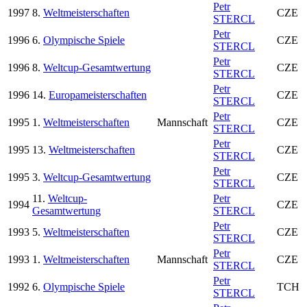
Petr
1997
8.
Weltmeisterschaften
CZE
STERCL
Petr
1996
6.
Olympische Spiele
CZE
STERCL
Petr
1996
8.
Weltcup-Gesamtwertung
CZE
STERCL
Petr
1996
14.
Europameisterschaften
CZE
STERCL
Petr
1995
1.
Weltmeisterschaften
Mannschaft
CZE
STERCL
Petr
1995
13.
Weltmeisterschaften
CZE
STERCL
Petr
1995
3.
Weltcup-Gesamtwertung
CZE
STERCL
11.
Weltcup-
Petr
1994
CZE
Gesamtwertung
STERCL
Petr
1993
5.
Weltmeisterschaften
CZE
STERCL
Petr
1993
1.
Weltmeisterschaften
Mannschaft
CZE
STERCL
Petr
1992
6.
Olympische Spiele
TCH
STERCL