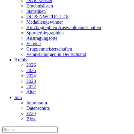
DDR-Meister
Ergebnislisten
Statistiken
DC & NWC/DC-U18
Medaillengewinner
Kurzbographien Auswahlmannschaften
Sportlerbiographien
Austragungsorte
Vereine
Gruppenmeisterschaften
Veranstaltungen in Deutschland
Archiv
2026
2025
2024
2023
2022
Älter
Info
Impressum
Datenschutz
FAQ
Blog