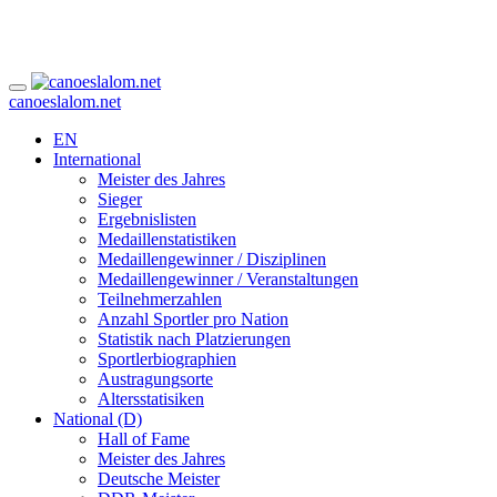
canoeslalom.net
EN
International
Meister des Jahres
Sieger
Ergebnislisten
Medaillenstatistiken
Medaillengewinner / Disziplinen
Medaillengewinner / Veranstaltungen
Teilnehmerzahlen
Anzahl Sportler pro Nation
Statistik nach Platzierungen
Sportlerbiographien
Austragungsorte
Altersstatisiken
National (D)
Hall of Fame
Meister des Jahres
Deutsche Meister