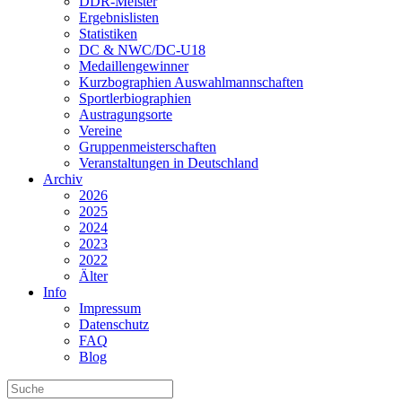
DDR-Meister
Ergebnislisten
Statistiken
DC & NWC/DC-U18
Medaillengewinner
Kurzbographien Auswahlmannschaften
Sportlerbiographien
Austragungsorte
Vereine
Gruppenmeisterschaften
Veranstaltungen in Deutschland
Archiv
2026
2025
2024
2023
2022
Älter
Info
Impressum
Datenschutz
FAQ
Blog