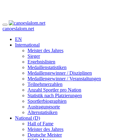
canoeslalom.net
EN
International
Meister des Jahres
Sieger
Ergebnislisten
Medaillenstatistiken
Medaillengewinner / Disziplinen
Medaillengewinner / Veranstaltungen
Teilnehmerzahlen
Anzahl Sportler pro Nation
Statistik nach Platzierungen
Sportlerbiographien
Austragungsorte
Altersstatisiken
National (D)
Hall of Fame
Meister des Jahres
Deutsche Meister