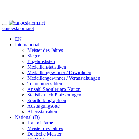
canoeslalom.net
EN
International
Meister des Jahres
Sieger
Ergebnislisten
Medaillenstatistiken
Medaillengewinner / Disziplinen
Medaillengewinner / Veranstaltungen
Teilnehmerzahlen
Anzahl Sportler pro Nation
Statistik nach Platzierungen
Sportlerbiographien
Austragungsorte
Altersstatisiken
National (D)
Hall of Fame
Meister des Jahres
Deutsche Meister