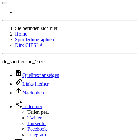
Sie befinden sich hier
Home
Sportlerbiographien
Dirk CIESLA
de_sportler:spo_567c
Quelltext anzeigen
Links hierher
Nach oben
Teilen per
Teilen per...
Twitter
LinkedIn
Facebook
Telegram