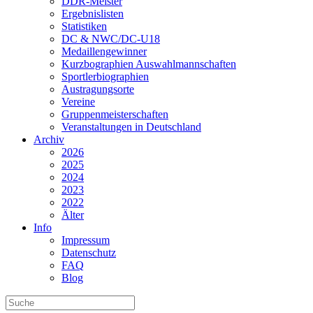
DDR-Meister
Ergebnislisten
Statistiken
DC & NWC/DC-U18
Medaillengewinner
Kurzbographien Auswahlmannschaften
Sportlerbiographien
Austragungsorte
Vereine
Gruppenmeisterschaften
Veranstaltungen in Deutschland
Archiv
2026
2025
2024
2023
2022
Älter
Info
Impressum
Datenschutz
FAQ
Blog