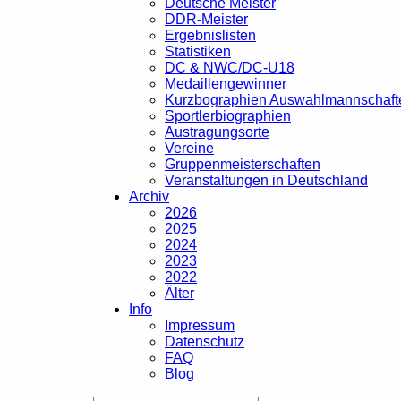
Deutsche Meister
DDR-Meister
Ergebnislisten
Statistiken
DC & NWC/DC-U18
Medaillengewinner
Kurzbographien Auswahlmannschaft
Sportlerbiographien
Austragungsorte
Vereine
Gruppenmeisterschaften
Veranstaltungen in Deutschland
Archiv
2026
2025
2024
2023
2022
Älter
Info
Impressum
Datenschutz
FAQ
Blog