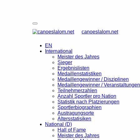
canoeslalom.net
EN
International
Meister des Jahres
Sieger
Ergebnislisten
Medaillenstatistiken
Medaillengewinner / Disziplinen
Medaillengewinner / Veranstaltungen
Teilnehmerzahlen
Anzahl Sportler pro Nation
Statistik nach Platzierungen
Sportlerbiographien
Austragungsorte
Altersstatisiken
National (D)
Hall of Fame
Meister des Jahres