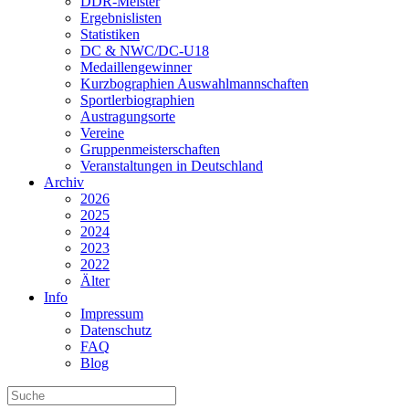
DDR-Meister
Ergebnislisten
Statistiken
DC & NWC/DC-U18
Medaillengewinner
Kurzbographien Auswahlmannschaften
Sportlerbiographien
Austragungsorte
Vereine
Gruppenmeisterschaften
Veranstaltungen in Deutschland
Archiv
2026
2025
2024
2023
2022
Älter
Info
Impressum
Datenschutz
FAQ
Blog