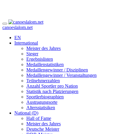
canoeslalom.net
EN
International
Meister des Jahres
Sieger
Ergebnislisten
Medaillenstatistiken
Medaillengewinner / Disziplinen
Medaillengewinner / Veranstaltungen
Teilnehmerzahlen
Anzahl Sportler pro Nation
Statistik nach Platzierungen
Sportlerbiographien
Austragungsorte
Altersstatisiken
National (D)
Hall of Fame
Meister des Jahres
Deutsche Meister