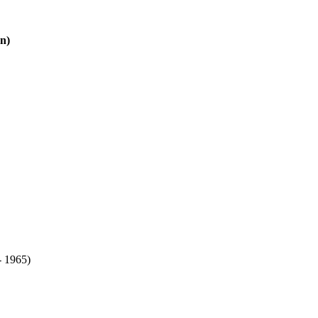
en)
- 1965)