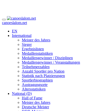
canoeslalom.net
EN
International
Meister des Jahres
Sieger
Ergebnislisten
Medaillenstatistiken
Medaillengewinner / Disziplinen
Medaillengewinner / Veranstaltungen
Teilnehmerzahlen
Anzahl Sportler pro Nation
Statistik nach Platzierungen
Sportlerbiographien
Austragungsorte
Altersstatisiken
National (D)
Hall of Fame
Meister des Jahres
Deutsche Meister