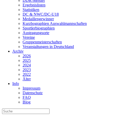
DDR-Meister
Ergebnislisten
Statistiken
DC & NWC/DC-U18
Medaillengewinner
Kurzbographien Auswahlmannschaften
Sportlerbiographien
Austragungsorte
Vereine
Gruppenmeisterschaften
Veranstaltungen in Deutschland
Archiv
2026
2025
2024
2023
2022
Älter
Info
Impressum
Datenschutz
FAQ
Blog