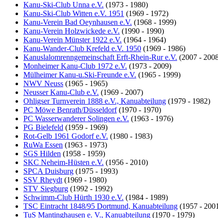
Kanu-Ski-Club Unna e.V.
(1973 - 1980)
Kanu-Ski-Club Witten e.V. 1951
(1969 - 1972)
Kanu-Verein Bad Oeynhausen e.V.
(1968 - 1999)
Kanu-Verein Holzwickede e.V.
(1990 - 1990)
Kanu-Verein Münster 1922 e.V.
(1964 - 1964)
Kanu-Wander-Club Krefeld e.V. 1950
(1969 - 1986)
Kanuslalomrenngemeinschaft Erft-Rhein-Rur e.V.
(2007 - 2008
Monheimer Kanu-Club 1972 e.V.
(1973 - 2009)
Mülheimer Kanu-u.Ski-Freunde e.V.
(1965 - 1999)
NWV Neuss
(1965 - 1965)
Neusser Kanu-Club e.V.
(1969 - 2007)
Ohligser Turnverein 1888 e.V., Kanuabteilung
(1979 - 1982)
PC Möwe Benrath/Düsseldorf
(1970 - 1970)
PC Wasserwanderer Solingen e.V.
(1963 - 1976)
PG Bielefeld
(1959 - 1969)
Rot-Gelb 1961 Godorf e.V.
(1980 - 1983)
RuWa Essen
(1963 - 1973)
SGS Hilden
(1958 - 1959)
SKC Neheim-Hüsten e.V.
(1956 - 2010)
SPCA Duisburg
(1975 - 1993)
SSV Rheydt
(1969 - 1980)
STV Siegburg
(1992 - 1992)
Schwimm-Club Hürth 1930 e.V.
(1984 - 1989)
TSC Eintracht 1848/95 Dortmund, Kanuabteilung
(1957 - 200
TuS Mantinghausen e. V., Kanuabteilung
(1970 - 1979)