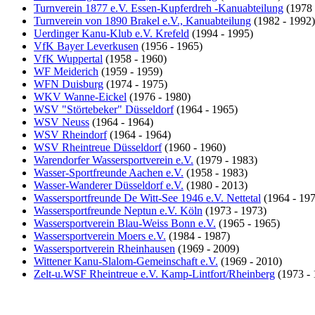
Turnverein 1877 e.V. Essen-Kupferdreh -Kanuabteilung
(1978 
Turnverein von 1890 Brakel e.V., Kanuabteilung
(1982 - 1992)
Uerdinger Kanu-Klub e.V. Krefeld
(1994 - 1995)
VfK Bayer Leverkusen
(1956 - 1965)
VfK Wuppertal
(1958 - 1960)
WF Meiderich
(1959 - 1959)
WFN Duisburg
(1974 - 1975)
WKV Wanne-Eickel
(1976 - 1980)
WSV "Störtebeker" Düsseldorf
(1964 - 1965)
WSV Neuss
(1964 - 1964)
WSV Rheindorf
(1964 - 1964)
WSV Rheintreue Düsseldorf
(1960 - 1960)
Warendorfer Wassersportverein e.V.
(1979 - 1983)
Wasser-Sportfreunde Aachen e.V.
(1958 - 1983)
Wasser-Wanderer Düsseldorf e.V.
(1980 - 2013)
Wassersportfreunde De Witt-See 1946 e.V. Nettetal
(1964 - 197
Wassersportfreunde Neptun e.V. Köln
(1973 - 1973)
Wassersportverein Blau-Weiss Bonn e.V.
(1965 - 1965)
Wassersportverein Moers e.V.
(1984 - 1987)
Wassersportverein Rheinhausen
(1969 - 2009)
Wittener Kanu-Slalom-Gemeinschaft e.V.
(1969 - 2010)
Zelt-u.WSF Rheintreue e.V. Kamp-Lintfort/Rheinberg
(1973 - 