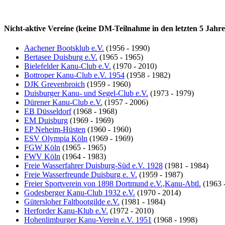
Nicht-aktive Vereine (keine DM-Teilnahme in den letzten 5 Jahr
Aachener Bootsklub e.V.
(1956 - 1990)
Bertasee Duisburg e.V.
(1965 - 1965)
Bielefelder Kanu-Club e.V.
(1970 - 2010)
Bottroper Kanu-Club e.V. 1954
(1958 - 1982)
DJK Grevenbroich
(1959 - 1960)
Duisburger Kanu- und Segel-Club e.V.
(1973 - 1979)
Dürener Kanu-Club e.V.
(1957 - 2006)
EB Düsseldorf
(1968 - 1968)
EM Duisburg
(1969 - 1969)
EP Neheim-Hüsten
(1960 - 1960)
ESV Olympia Köln
(1969 - 1969)
FGW Köln
(1965 - 1965)
FWV Köln
(1964 - 1983)
Freie Wasserfahrer Duisburg-Süd e.V. 1928
(1981 - 1984)
Freie Wasserfreunde Duisburg e. V.
(1959 - 1987)
Freier Sportverein von 1898 Dortmund e.V.,Kanu-Abtl.
(1963 
Godesberger Kanu-Club 1932 e.V.
(1970 - 2014)
Gütersloher Faltbootgilde e.V.
(1981 - 1984)
Herforder Kanu-Klub e.V.
(1972 - 2010)
Hohenlimburger Kanu-Verein e.V. 1951
(1968 - 1998)