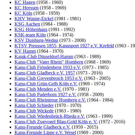
KC Hagen
(1958 - 1960)
KC Heessen
(1958 - 1969)
KC Köln
(1958 - 1959)
KHV Wanne-Eickel
(1981 - 1981)
KSG Aachen
(1984 - 1988)
KSG Höhenhaus
(1991 - 1992)
KSK-team Köln
(1964 - 1974)
KSV Duisburg-Wedau
(1973 - 2008)
KTSV Preussen 1855, Kanusport 1927 e.V. Krefeld
(1963 - 19
KV Hamm
(1964 - 1970)
Kajak-Club Düsseldorf-Hamm
(1963 - 1989)
Kanu-Club "Vater Rhein" Homberg
(1968 - 1969)
Kanu-Club Fröndenberg 1933 e.V.
(1973 - 1985)
Kanu-Club Gladbeck e.V. 1957
(1973 - 2016)
Kanu-Club Grevenbroich 1953 e.V.
(1963 - 2005)
Kanu-Club Grün-Gelb Köln e.V.
(1969 - 1974)
Kanu-Club Menden e.V.
(1970 - 1981)
Kanu-Club Paderborn 1927 e.V.
(1958 - 2009)
Kanu-Club Rheintreue Homberg e.V.
(1964 - 1984)
Kanu-Club Schieder
(1970 - 1970)
Kanu-Club Wickede
(1963 - 1980)
Kanu-Club Wiedenbrück-Rheda e.V.
(1963 - 1999)
Kanu-Club Zugvogel Blau-Gold Köln e. V.
(1972 - 2016)
Kanu-Freunde Gladbeck e.V.
(1959 - 2015)
Kanu-Freunde Lippe e.V. Wesel
(1969 - 2000)