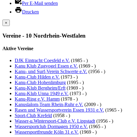
Per E-Mail senden
Drucken
×
Vereine - 10 Nordrhein-Westfalen
Aktive Vereine
DJK Eintracht Coesfeld e.V.
(1985 - )
Kanu Klub Zugvogel Essen e.V.
(1969 - )
Kanu- und Surf-Verein Schwerte e.V.
(1956 - )
Kanu-Club Hilden e.V.
(1973 - )
Kanu-Club Hohenlimburg
(1995 - )
Kanu-Klub Bergheim/Erft
(1969 - )
Kanu-Klub Unna 1949 e.V.
(1973 - )
Kanu-Ring e.V. Hamm
(1978 - )
Kanuslalom-Team Rhein-Ruhr e.V.
(2009 - )
Rasen und Wassersportverein Essen 1931 e.V.
(1965 - )
Sport-Club Krefeld
(1958 - )
Wasser-u.Wintersport-Club e.V. Lippstadt
(1956 - )
Wassersportclub Dormagen 1950 e.V.
(1965 - )
Wassersportfreunde Köln 31 e.V.
(1969 - )