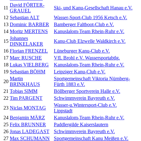
David FÖRTER-
11
Ski- und Kanu-Gesellschaft Hanau e.V.
GRAUEL
12
Sebastian ALT
Wasser-Sport-Club 1956 Ketsch e.V.
13
Dominic BARBER
Bamberger Faltboot-Club e.V.
14
Moritz MERTENS
Kanuslalom-Team Rhein-Ruhr e.V.
Johannes
15
Kanu-Club Elzwelle Waldkirch e.V.
DINKELAKER
16
Florian FRENZEL
Lüneburger Kanu-Club e.V.
17
Marc RUSCHE
VfL Brohl e.V. Wassersportabtlg.
18
Lukas VIELBERG
Kanuslalom-Team Rhein-Ruhr e.V.
19
Sebastian BÖHM
Leipziger Kanu-Club e.V.
Martin
Sportgemeinschaft Viktoria Nürnberg-
20
BRINKHAUS
Fürth 1883 e.V.
21
Tobias SIMM
Böllberger Sportverein Halle e.V.
22
Tim PARGENT
Schwimmverein Bayreuth e.V.
Wasser-u.Wintersport-Club e.V.
23
Niclas MONTAG
Lippstadt
24
Benjamin MÄRZ
Kanuslalom-Team Rhein-Ruhr e.V.
25
Felix BRUNNER
Paddlergilde Kaiserslautern
26
Jonas LADEGAST
Schwimmverein Bayreuth e.V.
27
Max SCHUMANN
Sportgemeinschaft Kanu Meißen e.V.