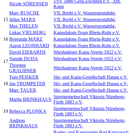
TSV 1880 Gera-Zwötzen e.V., Abt.
Nicole SÖRENSEN
Kanu
Marc RUSCHE
VfL Brohl e.V. Wassersportabtlg.
15
Julius MARX
VfL Brohl e.V. Wassersportabtlg.
Max THELEN
VfL Brohl e.V. Wassersportabtlg.
Lukas VIELBERG
Kanuslalom-Team Rhein-Ruhr e.V.
16
Benjamin MÄRZ
Kanuslalom-Team Rhein-Ruhr e.V.
Aaron LEONHARD
Kanuslalom-Team Rhein-Ruhr e.V.
David ZIEBARTH
Wiesbadener Kanu-Verein 1922 e.V.
Yannik DUDA
Wiesbadener Kanu-Verein 1922 e.V.
17
Thorsten
Wiesbadener Kanu-Verein 1922 e.V.
GRAUBNER
Tom PEISKER
Ski- und Kanu-Gesellschaft Hanau e.V.
18
Jan TROMPETER
Ski- und Kanu-Gesellschaft Hanau e.V.
Marc TAUER
Ski- und Kanu-Gesellschaft Hanau e.V.
Sportgemeinschaft Viktoria Nürnberg-
Martin BRINKHAUS
Fürth 1883 e.V.
Sportgemeinschaft Viktoria Nürnberg-
19
Rebecca PLONKA
Fürth 1883 e.V.
Andreas
Sportgemeinschaft Viktoria Nürnberg-
BRINKHAUS
Fürth 1883 e.V.
Ruder- und Kanuverein Bad Kreuznach