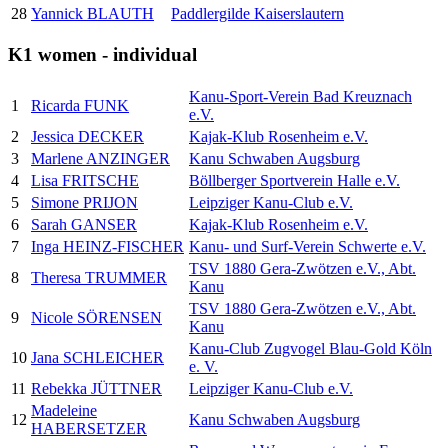
28
Yannick BLAUTH
Paddlergilde Kaiserslautern
K1 women - individual
Kanu-Sport-Verein Bad Kreuznach
1
Ricarda FUNK
e.V.
2
Jessica DECKER
Kajak-Klub Rosenheim e.V.
3
Marlene ANZINGER
Kanu Schwaben Augsburg
4
Lisa FRITSCHE
Böllberger Sportverein Halle e.V.
5
Simone PRIJON
Leipziger Kanu-Club e.V.
6
Sarah GANSER
Kajak-Klub Rosenheim e.V.
7
Inga HEINZ-FISCHER
Kanu- und Surf-Verein Schwerte e.V.
TSV 1880 Gera-Zwötzen e.V., Abt.
8
Theresa TRUMMER
Kanu
TSV 1880 Gera-Zwötzen e.V., Abt.
9
Nicole SÖRENSEN
Kanu
Kanu-Club Zugvogel Blau-Gold Köln
10
Jana SCHLEICHER
e. V.
11
Rebekka JÜTTNER
Leipziger Kanu-Club e.V.
Madeleine
12
Kanu Schwaben Augsburg
HABERSETZER