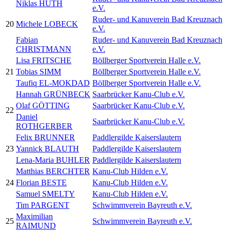
Niklas HUTH
e.V.
Ruder- und Kanuverein Bad Kreuznach
20
Michele LOBECK
e.V.
Fabian
Ruder- und Kanuverein Bad Kreuznach
CHRISTMANN
e.V.
Lisa FRITSCHE
Böllberger Sportverein Halle e.V.
21
Tobias SIMM
Böllberger Sportverein Halle e.V.
Taufiq EL-MOKDAD
Böllberger Sportverein Halle e.V.
Hannah GRÜNBECK
Saarbrücker Kanu-Club e.V.
Olaf GÖTTING
Saarbrücker Kanu-Club e.V.
22
Daniel
Saarbrücker Kanu-Club e.V.
ROTHGERBER
Felix BRUNNER
Paddlergilde Kaiserslautern
23
Yannick BLAUTH
Paddlergilde Kaiserslautern
Lena-Maria BUHLER
Paddlergilde Kaiserslautern
Matthias BERCHTER
Kanu-Club Hilden e.V.
24
Florian BESTE
Kanu-Club Hilden e.V.
Samuel SMELTY
Kanu-Club Hilden e.V.
Tim PARGENT
Schwimmverein Bayreuth e.V.
Maximilian
25
Schwimmverein Bayreuth e.V.
RAIMUND