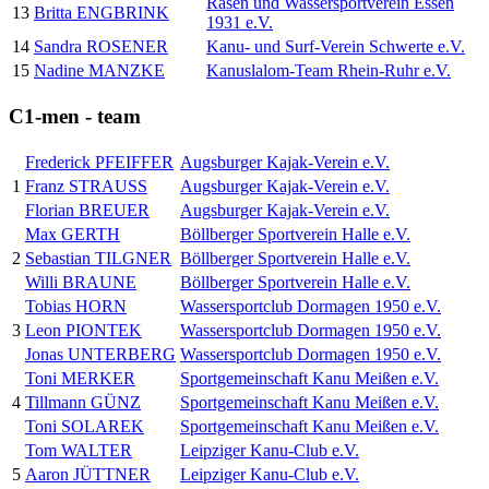
Rasen und Wassersportverein Essen
13
Britta ENGBRINK
1931 e.V.
14
Sandra ROSENER
Kanu- und Surf-Verein Schwerte e.V.
15
Nadine MANZKE
Kanuslalom-Team Rhein-Ruhr e.V.
C1-men - team
Frederick PFEIFFER
Augsburger Kajak-Verein e.V.
1
Franz STRAUSS
Augsburger Kajak-Verein e.V.
Florian BREUER
Augsburger Kajak-Verein e.V.
Max GERTH
Böllberger Sportverein Halle e.V.
2
Sebastian TILGNER
Böllberger Sportverein Halle e.V.
Willi BRAUNE
Böllberger Sportverein Halle e.V.
Tobias HORN
Wassersportclub Dormagen 1950 e.V.
3
Leon PIONTEK
Wassersportclub Dormagen 1950 e.V.
Jonas UNTERBERG
Wassersportclub Dormagen 1950 e.V.
Toni MERKER
Sportgemeinschaft Kanu Meißen e.V.
4
Tillmann GÜNZ
Sportgemeinschaft Kanu Meißen e.V.
Toni SOLAREK
Sportgemeinschaft Kanu Meißen e.V.
Tom WALTER
Leipziger Kanu-Club e.V.
5
Aaron JÜTTNER
Leipziger Kanu-Club e.V.