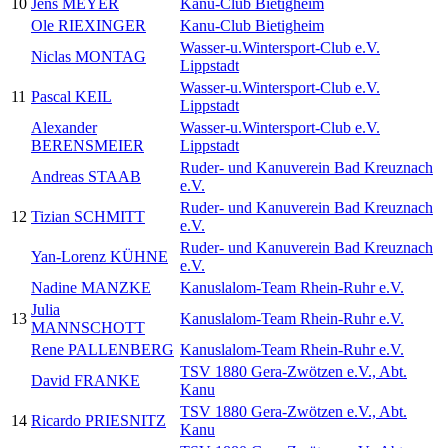
10
Jens MEYER
Kanu-Club Bietigheim
Ole RIEXINGER
Kanu-Club Bietigheim
Wasser-u.Wintersport-Club e.V.
Niclas MONTAG
Lippstadt
Wasser-u.Wintersport-Club e.V.
11
Pascal KEIL
Lippstadt
Alexander
Wasser-u.Wintersport-Club e.V.
BERENSMEIER
Lippstadt
Ruder- und Kanuverein Bad Kreuznach
Andreas STAAB
e.V.
Ruder- und Kanuverein Bad Kreuznach
12
Tizian SCHMITT
e.V.
Ruder- und Kanuverein Bad Kreuznach
Yan-Lorenz KÜHNE
e.V.
Nadine MANZKE
Kanuslalom-Team Rhein-Ruhr e.V.
Julia
13
Kanuslalom-Team Rhein-Ruhr e.V.
MANNSCHOTT
Rene PALLENBERG
Kanuslalom-Team Rhein-Ruhr e.V.
TSV 1880 Gera-Zwötzen e.V., Abt.
David FRANKE
Kanu
TSV 1880 Gera-Zwötzen e.V., Abt.
14
Ricardo PRIESNITZ
Kanu