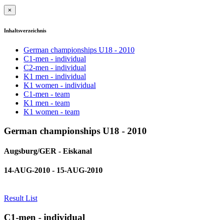
×
Inhaltsverzeichnis
German championships U18 - 2010
C1-men - individual
C2-men - individual
K1 men - individual
K1 women - individual
C1-men - team
K1 men - team
K1 women - team
German championships U18 - 2010
Augsburg/GER - Eiskanal
14-AUG-2010 - 15-AUG-2010
Result List
C1-men - individual