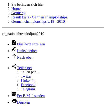
Sie befinden sich hier
Home
Germany
Result Lists - German championships
German championships U18 - 2010
en_national:result:djnm2010
Quelltext anzeigen
Links hierher
Nach oben
Teilen per
Teilen per...
Twitter
LinkedIn
Facebook
Telegram
Per E-Mail senden
Drucken