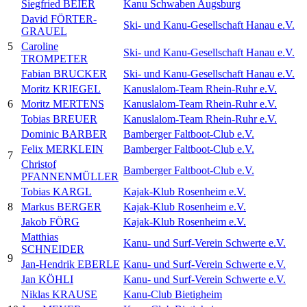
Siegfried BEIER
Kanu Schwaben Augsburg
David FÖRTER-
Ski- und Kanu-Gesellschaft Hanau e.V.
GRAUEL
5
Caroline
Ski- und Kanu-Gesellschaft Hanau e.V.
TROMPETER
Fabian BRUCKER
Ski- und Kanu-Gesellschaft Hanau e.V.
Moritz KRIEGEL
Kanuslalom-Team Rhein-Ruhr e.V.
6
Moritz MERTENS
Kanuslalom-Team Rhein-Ruhr e.V.
Tobias BREUER
Kanuslalom-Team Rhein-Ruhr e.V.
Dominic BARBER
Bamberger Faltboot-Club e.V.
Felix MERKLEIN
Bamberger Faltboot-Club e.V.
7
Christof
Bamberger Faltboot-Club e.V.
PFANNENMÜLLER
Tobias KARGL
Kajak-Klub Rosenheim e.V.
8
Markus BERGER
Kajak-Klub Rosenheim e.V.
Jakob FÖRG
Kajak-Klub Rosenheim e.V.
Matthias
Kanu- und Surf-Verein Schwerte e.V.
SCHNEIDER
9
Jan-Hendrik EBERLE
Kanu- und Surf-Verein Schwerte e.V.
Jan KÖHLI
Kanu- und Surf-Verein Schwerte e.V.
Niklas KRAUSE
Kanu-Club Bietigheim