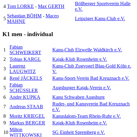
Böllberger Sportverein Halle
4
Tom LORKE
-
Max GERTH
e.V.
Sebastian BÖHM
-
Maceo
5
Leipziger Kanu-Club e.V.
MAHNE
K1 men - individual
Fabian
1
Kanu-Club Elzwelle Waldkirch e.V.
SCHWEIKERT
2
Tobias KARGL
Kajak-Klub Rosenheim e.V.
Laurenz
Kanu-Club Zugvogel Blau-Gold Köln e.
3
LAUGWITZ
V.
4
René JÄCKELS
Kanu-Sport-Verein Bad Kreuznach e.V.
Fabian
5
Augsburger Kajak-Verein e.V.
SCHÜSSLER
6
Andre KUPKA
Kanu Schwaben Augsburg
Ruder- und Kanuverein Bad Kreuznach
7
Andreas STAAB
e.V.
8
Moritz KRIEGEL
Kanuslalom-Team Rhein-Ruhr e.V.
9
Markus BERGER
Kajak-Klub Rosenheim e.V.
Milton
10
SG Einheit Spremberg e.V.
WITTKOWSKI