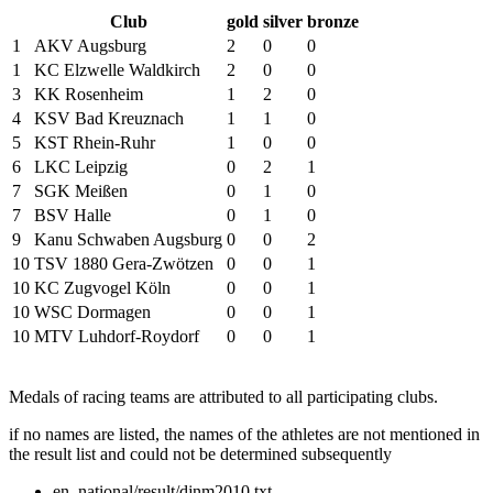
Club
gold
silver
bronze
1
AKV Augsburg
2
0
0
1
KC Elzwelle Waldkirch
2
0
0
3
KK Rosenheim
1
2
0
4
KSV Bad Kreuznach
1
1
0
5
KST Rhein-Ruhr
1
0
0
6
LKC Leipzig
0
2
1
7
SGK Meißen
0
1
0
7
BSV Halle
0
1
0
9
Kanu Schwaben Augsburg
0
0
2
10
TSV 1880 Gera-Zwötzen
0
0
1
10
KC Zugvogel Köln
0
0
1
10
WSC Dormagen
0
0
1
10
MTV Luhdorf-Roydorf
0
0
1
Medals of racing teams are attributed to all participating clubs.
if no names are listed, the names of the athletes are not mentioned in
the result list and could not be determined subsequently
en_national/result/djnm2010.txt