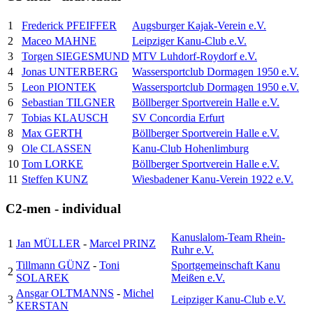
1
Frederick PFEIFFER
Augsburger Kajak-Verein e.V.
2
Maceo MAHNE
Leipziger Kanu-Club e.V.
3
Torgen SIEGESMUND
MTV Luhdorf-Roydorf e.V.
4
Jonas UNTERBERG
Wassersportclub Dormagen 1950 e.V.
5
Leon PIONTEK
Wassersportclub Dormagen 1950 e.V.
6
Sebastian TILGNER
Böllberger Sportverein Halle e.V.
7
Tobias KLAUSCH
SV Concordia Erfurt
8
Max GERTH
Böllberger Sportverein Halle e.V.
9
Ole CLASSEN
Kanu-Club Hohenlimburg
10
Tom LORKE
Böllberger Sportverein Halle e.V.
11
Steffen KUNZ
Wiesbadener Kanu-Verein 1922 e.V.
C2-men - individual
Kanuslalom-Team Rhein-
1
Jan MÜLLER
-
Marcel PRINZ
Ruhr e.V.
Tillmann GÜNZ
-
Toni
Sportgemeinschaft Kanu
2
SOLAREK
Meißen e.V.
Ansgar OLTMANNS
-
Michel
3
Leipziger Kanu-Club e.V.
KERSTAN