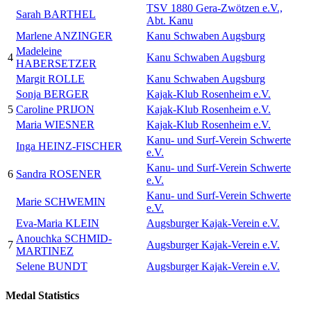
TSV 1880 Gera-Zwötzen e.V.,
Sarah BARTHEL
Abt. Kanu
Marlene ANZINGER
Kanu Schwaben Augsburg
Madeleine
4
Kanu Schwaben Augsburg
HABERSETZER
Margit ROLLE
Kanu Schwaben Augsburg
Sonja BERGER
Kajak-Klub Rosenheim e.V.
5
Caroline PRIJON
Kajak-Klub Rosenheim e.V.
Maria WIESNER
Kajak-Klub Rosenheim e.V.
Kanu- und Surf-Verein Schwerte
Inga HEINZ-FISCHER
e.V.
Kanu- und Surf-Verein Schwerte
6
Sandra ROSENER
e.V.
Kanu- und Surf-Verein Schwerte
Marie SCHWEMIN
e.V.
Eva-Maria KLEIN
Augsburger Kajak-Verein e.V.
Anouchka SCHMID-
7
Augsburger Kajak-Verein e.V.
MARTINEZ
Selene BUNDT
Augsburger Kajak-Verein e.V.
Medal Statistics