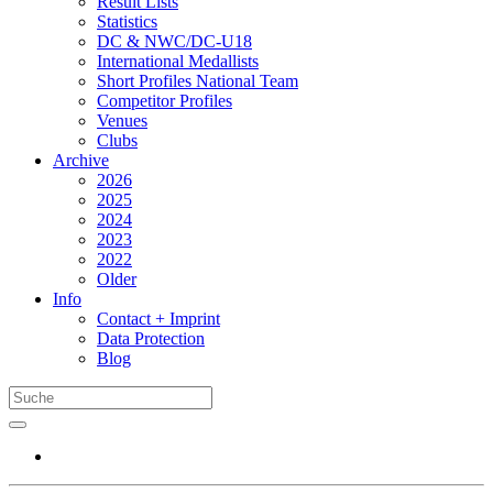
Result Lists
Statistics
DC & NWC/DC-U18
International Medallists
Short Profiles National Team
Competitor Profiles
Venues
Clubs
Archive
2026
2025
2024
2023
2022
Older
Info
Contact + Imprint
Data Protection
Blog