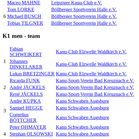
Maceo MAHNE
Leipziger Kanu-Club e.V.
Tom LORKE
Böllberger Sportverein Halle e.V.
6
Michael BUSCH
Böllberger Sportverein Halle e.V.
Tobias TILGNER
Böllberger Sportverein Halle e.V.
K1 men - team
Fabian
Kanu-Club Elzwelle Waldkirch e.V.
SCHWEIKERT
1
Johannes
Kanu-Club Elzwelle Waldkirch e.V.
DINKELAKER
Lukas BRETZINGER
Kanu-Club Elzwelle Waldkirch e.V.
Ricarda FUNK
Kanu-Sport-Verein Bad Kreuznach e.V.
2
André JÄCKELS
Kanu-Sport-Verein Bad Kreuznach e.V.
René JÄCKELS
Kanu-Sport-Verein Bad Kreuznach e.V.
Andre KUPKA
Kanu Schwaben Augsburg
Samuel HEGGE
Kanu Schwaben Augsburg
3
Cornelius
Kanu Schwaben Augsburg
BÖTTCHER
Peter OHMAYER
Kanu Schwaben Augsburg
4
Stephan OLSOWSKI
Kanu Schwaben Augsburg