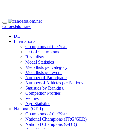
canoeslalom.net
DE
International
Champions of the Year
List of Champions
Resultlists
Medal Statistics
Medallists per category
Medallists per event
Number of Participants
Number of Athletes per Nations
Statistics by Ranking
Competitor Profiles
Venues
Age Statistics
National (GER)
Champions of the Year
National Champions (FRG/GER)
National Champions (GDR)