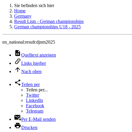
Sie befinden sich hier
Home
Germany
Result Lists - German championships
German championships U18 - 2025
en_national:result:djnm2025
Quelltext anzeigen
Links hierher
Nach oben
Teilen per
Teilen per...
Twitter
LinkedIn
Facebook
Telegram
Per E-Mail senden
Drucken