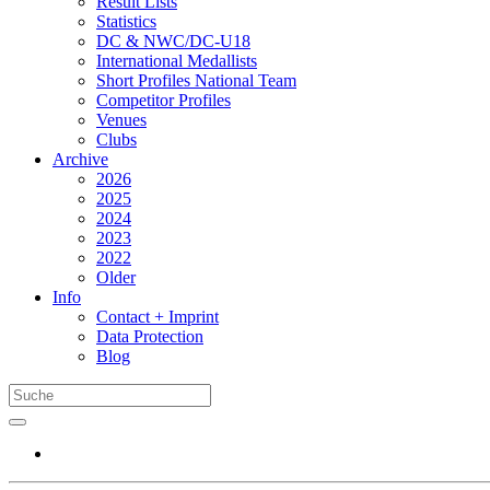
Result Lists
Statistics
DC & NWC/DC-U18
International Medallists
Short Profiles National Team
Competitor Profiles
Venues
Clubs
Archive
2026
2025
2024
2023
2022
Older
Info
Contact + Imprint
Data Protection
Blog