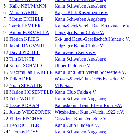
5
Kalle NEUMANN
Kanu Schwaben Augsburg
6
Marian ARNU
Kajak-Klub Rosenheim e.V.
7
Moritz EICHELE
Kanu Schwaben Augsburg
8
Tarek LEMLER
Kanu-Sport-Verein Bad Kreuznach e.V.
9
Anton FORMELLA
Leipziger Kanu-Club e.V.
10
Florian KRIEG
Ski- und Kanu-Gesellschaft Hanau e.V.
11
Jakob UNGVARI
Leipziger Kanu-Club e.V.
12
David PESTEL
Kanuverein Zeitz e.V.
13
Tim BUNTE
Kanu Schwaben Augsburg
14
Simon SCHMID
Ulmer Paddler e.V.
15
Maximillian BÄBLER
Kanu- und Surf-Verein Schwerte e.V.
16
Erik ADER
Wasser-Sport-Club 1956 Ketsch e.V.
17
Noah SPRATTE
VfK Saar
18
Marlon HOSENFELD
Kanu-Club Fulda e.V.
19
Felix WOLF
Kanu Schwaben Augsburg
20
Lasse KRAAN
Kanuslalom-Team Rhein-Ruhr e.V.
21
Justus WIECZOREK
Wiesbadener Kanu-Verein 1922 e.V.
22
Finley FISCHER
Coswiger Kanu-Verein e.V.
23
Leo RICHTER
Kanu-Club Hilden e.V.
24
Thomas REYS
Kanu Schwaben Augsburg