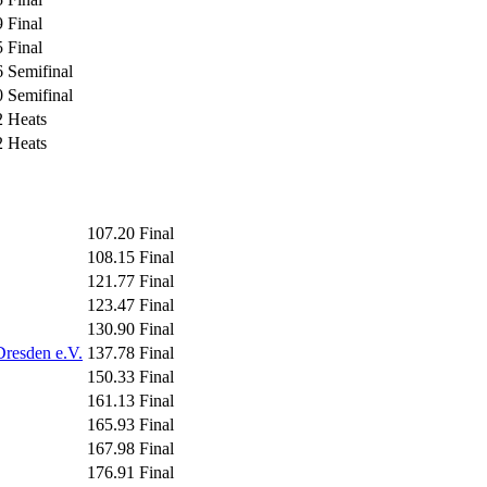
9
Final
5
Final
6
Semifinal
0
Semifinal
2
Heats
2
Heats
107.20
Final
108.15
Final
121.77
Final
123.47
Final
130.90
Final
Dresden e.V.
137.78
Final
150.33
Final
161.13
Final
165.93
Final
167.98
Final
176.91
Final