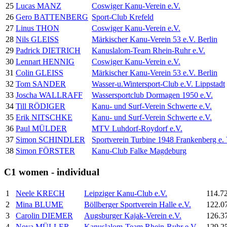
25
Lucas MANZ
Coswiger Kanu-Verein e.V.
26
Gero BATTENBERG
Sport-Club Krefeld
27
Linus THON
Coswiger Kanu-Verein e.V.
28
Nils GLEISS
Märkischer Kanu-Verein 53 e.V. Berlin
29
Padrick DIETRICH
Kanuslalom-Team Rhein-Ruhr e.V.
30
Lennart HENNIG
Coswiger Kanu-Verein e.V.
31
Colin GLEISS
Märkischer Kanu-Verein 53 e.V. Berlin
32
Tom SANDER
Wasser-u.Wintersport-Club e.V. Lippstadt
33
Joscha WALLRAFF
Wassersportclub Dormagen 1950 e.V.
34
Till RÖDIGER
Kanu- und Surf-Verein Schwerte e.V.
35
Erik NITSCHKE
Kanu- und Surf-Verein Schwerte e.V.
36
Paul MÜLDER
MTV Luhdorf-Roydorf e.V.
37
Simon SCHINDLER
Sportverein Turbine 1948 Frankenberg e. 
38
Simon FÖRSTER
Kanu-Club Falke Magdeburg
C1 women - individual
1
Neele KRECH
Leipziger Kanu-Club e.V.
114.7
2
Mina BLUME
Böllberger Sportverein Halle e.V.
122.0
3
Carolin DIEMER
Augsburger Kajak-Verein e.V.
126.3
4
Nova MÜLLER
Kanuslalom-Team Rhein-Ruhr e.V.
129.2