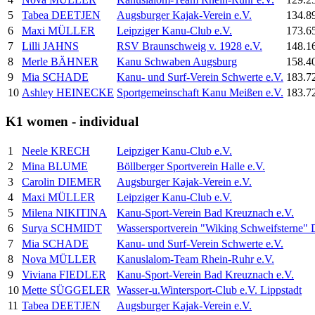
5
Tabea DEETJEN
Augsburger Kajak-Verein e.V.
134.8
6
Maxi MÜLLER
Leipziger Kanu-Club e.V.
173.6
7
Lilli JAHNS
RSV Braunschweig v. 1928 e.V.
148.1
8
Merle BÄHNER
Kanu Schwaben Augsburg
158.4
9
Mia SCHADE
Kanu- und Surf-Verein Schwerte e.V.
183.7
10
Ashley HEINECKE
Sportgemeinschaft Kanu Meißen e.V.
183.7
K1 women - individual
1
Neele KRECH
Leipziger Kanu-Club e.V.
2
Mina BLUME
Böllberger Sportverein Halle e.V.
3
Carolin DIEMER
Augsburger Kajak-Verein e.V.
4
Maxi MÜLLER
Leipziger Kanu-Club e.V.
5
Milena NIKITINA
Kanu-Sport-Verein Bad Kreuznach e.V.
6
Surya SCHMIDT
Wassersportverein "Wiking Schweifsterne" 
7
Mia SCHADE
Kanu- und Surf-Verein Schwerte e.V.
8
Nova MÜLLER
Kanuslalom-Team Rhein-Ruhr e.V.
9
Viviana FIEDLER
Kanu-Sport-Verein Bad Kreuznach e.V.
10
Mette SÜGGELER
Wasser-u.Wintersport-Club e.V. Lippstadt
11
Tabea DEETJEN
Augsburger Kajak-Verein e.V.