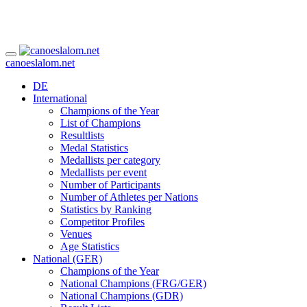
canoeslalom.net
DE
International
Champions of the Year
List of Champions
Resultlists
Medal Statistics
Medallists per category
Medallists per event
Number of Participants
Number of Athletes per Nations
Statistics by Ranking
Competitor Profiles
Venues
Age Statistics
National (GER)
Champions of the Year
National Champions (FRG/GER)
National Champions (GDR)