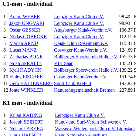
C1-men - individual
1
Anton WEBER
Leipziger Kanu-Club e.V.
98.40
F
2
Jakob UNGVARI
Leipziger Kanu-Club e.V.
98.93
F
3
Oscar GESSER
Augsburger Kajak-Verein e.V.
106.37
F
4
Niklas GÖBECKE
Leipziger Kanu-Club e.V.
112.11
F
5
Marian ARNU
Kajak-Klub Rosenheim e.V.
115.81
F
6
Lucas MANZ
Coswiger Kanu-Verein e.V.
124.69
F
7
Zacharias BONE
Böllberger Sportverein Halle e.V.
155.73
F
8
Noah SPRATTE
VfK Saar
135.21
S
9
Kjell KADYCK
Böllberger Sportverein Halle e.V.
139.22
S
10
Finley FISCHER
Coswiger Kanu-Verein e.V.
151.74
11
Gero BATTENBERG
Sport-Club Krefeld
193.83
12
Jonte WINKLER
Kanurenngemeinschaft Bremen
227.89
K1 men - individual
1
Kilian KÄDING
Leipziger Kanu-Club e.V.
2
Joseph SEIBERT
Kanu- und Surf-Verein Schwerte e.V.
3
Nelian LARYEA
Wasser-u.Wintersport-Club e.V. Lippstadt
4
Linus HÄFNER
Kanu Schwaben Augsburg