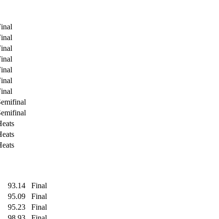
inal
inal
inal
inal
inal
inal
inal
emifinal
emifinal
Heats
Heats
Heats
93.14
Final
95.09
Final
95.23
Final
98.93
Final