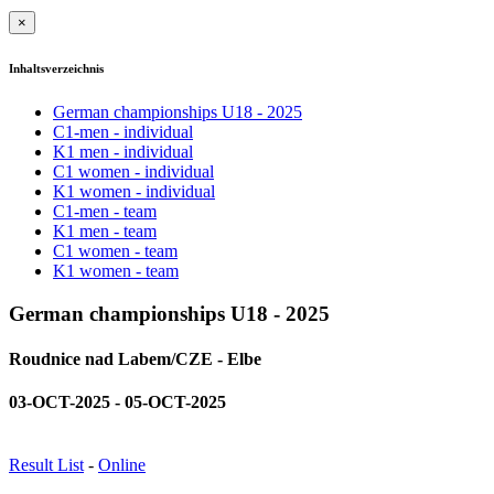
×
Inhaltsverzeichnis
German championships U18 - 2025
C1-men - individual
K1 men - individual
C1 women - individual
K1 women - individual
C1-men - team
K1 men - team
C1 women - team
K1 women - team
German championships U18 - 2025
Roudnice nad Labem/CZE - Elbe
03-OCT-2025 - 05-OCT-2025
Result List
-
Online