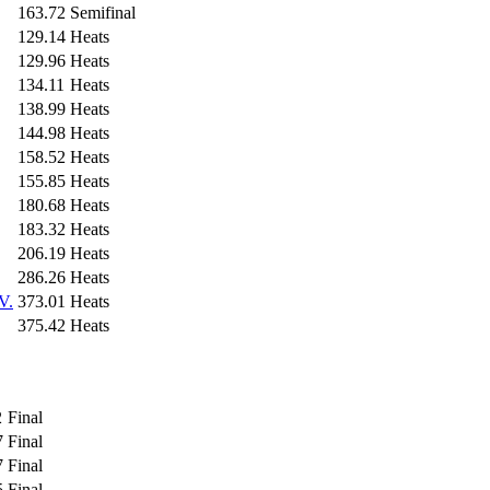
163.72
Semifinal
129.14
Heats
129.96
Heats
134.11
Heats
138.99
Heats
144.98
Heats
158.52
Heats
155.85
Heats
180.68
Heats
183.32
Heats
206.19
Heats
286.26
Heats
V.
373.01
Heats
375.42
Heats
2
Final
7
Final
7
Final
5
Final