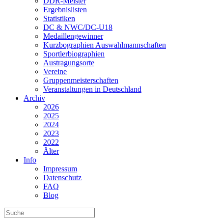
DDR-Meister
Ergebnislisten
Statistiken
DC & NWC/DC-U18
Medaillengewinner
Kurzbographien Auswahlmannschaften
Sportlerbiographien
Austragungsorte
Vereine
Gruppenmeisterschaften
Veranstaltungen in Deutschland
Archiv
2026
2025
2024
2023
2022
Älter
Info
Impressum
Datenschutz
FAQ
Blog