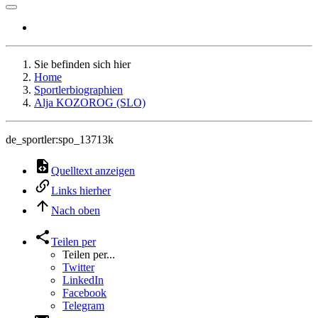
Sie befinden sich hier
Home
Sportlerbiographien
Alja KOZOROG (SLO)
de_sportler:spo_13713k
Quelltext anzeigen
Links hierher
Nach oben
Teilen per
Teilen per...
Twitter
LinkedIn
Facebook
Telegram