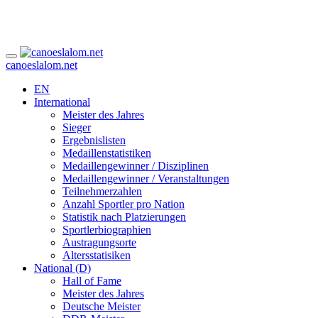
canoeslalom.net
EN
International
Meister des Jahres
Sieger
Ergebnislisten
Medaillenstatistiken
Medaillengewinner / Disziplinen
Medaillengewinner / Veranstaltungen
Teilnehmerzahlen
Anzahl Sportler pro Nation
Statistik nach Platzierungen
Sportlerbiographien
Austragungsorte
Altersstatisiken
National (D)
Hall of Fame
Meister des Jahres
Deutsche Meister