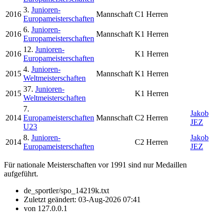
3.
Junioren-
2016
Mannschaft
C1 Herren
Europameisterschaften
6.
Junioren-
2016
Mannschaft
K1 Herren
Europameisterschaften
12.
Junioren-
2016
K1 Herren
Europameisterschaften
4.
Junioren-
2015
Mannschaft
K1 Herren
Weltmeisterschaften
37.
Junioren-
2015
K1 Herren
Weltmeisterschaften
7.
Jakob
2014
Europameisterschaften
Mannschaft
C2 Herren
JEZ
U23
8.
Junioren-
Jakob
2014
C2 Herren
Europameisterschaften
JEZ
Für nationale Meisterschaften vor 1991 sind nur Medaillen
aufgeführt.
de_sportler/spo_14219k.txt
Zuletzt geändert:
03-Aug-2026 07:41
von
127.0.0.1