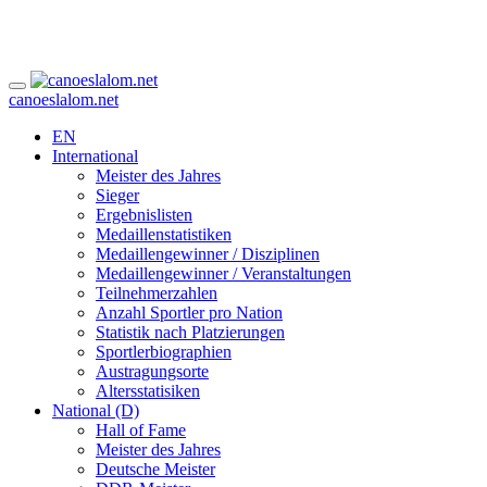
canoeslalom.net
EN
International
Meister des Jahres
Sieger
Ergebnislisten
Medaillenstatistiken
Medaillengewinner / Disziplinen
Medaillengewinner / Veranstaltungen
Teilnehmerzahlen
Anzahl Sportler pro Nation
Statistik nach Platzierungen
Sportlerbiographien
Austragungsorte
Altersstatisiken
National (D)
Hall of Fame
Meister des Jahres
Deutsche Meister