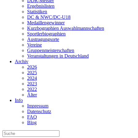
DDR-Meister
Ergebnislisten
Statistiken
DC & NWC/DC-U18
Medaillengewinner
Kurzbographien Auswahlmannschaften
Sportlerbiographien
Austragungsorte
Vereine
Gruppenmeisterschaften
Veranstaltungen in Deutschland
Archiv
2026
2025
2024
2023
2022
Älter
Info
Impressum
Datenschutz
FAQ
Blog