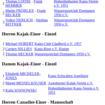
Thomas LOOSE
-
Frank
Hohenlimburger Kanu-Verein
1
HEMMER
e.V. 1951
Martin FRÖHLKE
-
Frank
Wassersportclub Dormagen
2
BECKER
1950 e.V.
Volker NERLICH
-
Stephan
Wassersportclub Dormagen
3
BITTNER
1950 e.V.
Herren Kajak-Einer - Einzel
1
Michael SEIBERT
Kanu-Club Gladbeck e.V. 1957
2
Carsten NILLIES
Kanu-Ring e.V. Hamm
3
Thomas BECKER
Wassersportclub Dormagen 1950 e.V.
Damen Kajak-Einer - Einzel
Elisabeth MICHELER-
1
Kanu Schwaben Augsburg
JONES
2
Margit MESSELHÄUSER
Augsburger Kajak-Verein e.V.
Hohenlimburger Kanu-Verein e.V.
3
Katja SOSNOWSKI
1951
Herren Canadier-Einer - Mannschaft