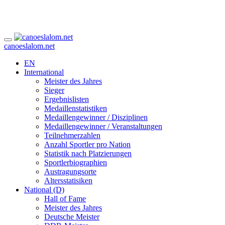
canoeslalom.net
EN
International
Meister des Jahres
Sieger
Ergebnislisten
Medaillenstatistiken
Medaillengewinner / Disziplinen
Medaillengewinner / Veranstaltungen
Teilnehmerzahlen
Anzahl Sportler pro Nation
Statistik nach Platzierungen
Sportlerbiographien
Austragungsorte
Altersstatisiken
National (D)
Hall of Fame
Meister des Jahres
Deutsche Meister