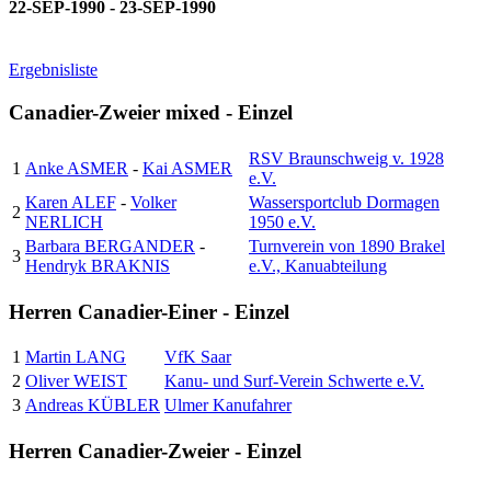
22-SEP-1990 - 23-SEP-1990
Ergebnisliste
Canadier-Zweier mixed - Einzel
RSV Braunschweig v. 1928
1
Anke ASMER
-
Kai ASMER
e.V.
Karen ALEF
-
Volker
Wassersportclub Dormagen
2
NERLICH
1950 e.V.
Barbara BERGANDER
-
Turnverein von 1890 Brakel
3
Hendryk BRAKNIS
e.V., Kanuabteilung
Herren Canadier-Einer - Einzel
1
Martin LANG
VfK Saar
2
Oliver WEIST
Kanu- und Surf-Verein Schwerte e.V.
3
Andreas KÜBLER
Ulmer Kanufahrer
Herren Canadier-Zweier - Einzel