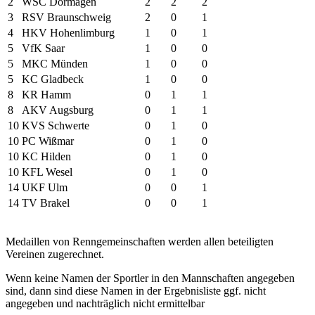
2
WSC Dormagen
2
2
2
3
RSV Braunschweig
2
0
1
4
HKV Hohenlimburg
1
0
1
5
VfK Saar
1
0
0
5
MKC Münden
1
0
0
5
KC Gladbeck
1
0
0
8
KR Hamm
0
1
1
8
AKV Augsburg
0
1
1
10
KVS Schwerte
0
1
0
10
PC Wißmar
0
1
0
10
KC Hilden
0
1
0
10
KFL Wesel
0
1
0
14
UKF Ulm
0
0
1
14
TV Brakel
0
0
1
Medaillen von Renngemeinschaften werden allen beteiligten
Vereinen zugerechnet.
Wenn keine Namen der Sportler in den Mannschaften angegeben
sind, dann sind diese Namen in der Ergebnisliste ggf. nicht
angegeben und nachträglich nicht ermittelbar