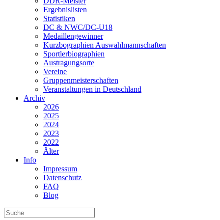
DDR-Meister
Ergebnislisten
Statistiken
DC & NWC/DC-U18
Medaillengewinner
Kurzbographien Auswahlmannschaften
Sportlerbiographien
Austragungsorte
Vereine
Gruppenmeisterschaften
Veranstaltungen in Deutschland
Archiv
2026
2025
2024
2023
2022
Älter
Info
Impressum
Datenschutz
FAQ
Blog