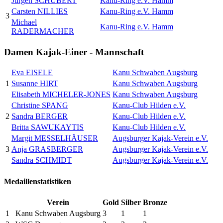
Jürgen SCHUBERT
Kanu-Ring e.V. Hamm
Carsten NILLIES
Kanu-Ring e.V. Hamm
3
Michael
Kanu-Ring e.V. Hamm
RADERMACHER
Damen Kajak-Einer - Mannschaft
Eva EISELE
Kanu Schwaben Augsburg
1
Susanne HIRT
Kanu Schwaben Augsburg
Elisabeth MICHELER-JONES
Kanu Schwaben Augsburg
Christine SPANG
Kanu-Club Hilden e.V.
2
Sandra BERGER
Kanu-Club Hilden e.V.
Britta SAWUKAYTIS
Kanu-Club Hilden e.V.
Margit MESSELHÄUSER
Augsburger Kajak-Verein e.V.
3
Anja GRASBERGER
Augsburger Kajak-Verein e.V.
Sandra SCHMIDT
Augsburger Kajak-Verein e.V.
Medaillenstatistiken
Verein
Gold
Silber
Bronze
1
Kanu Schwaben Augsburg
3
1
1