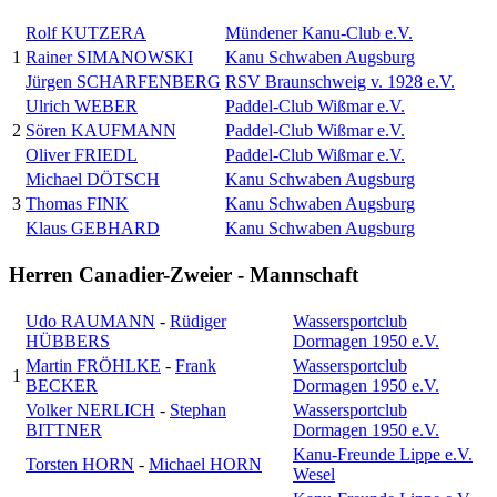
Rolf KUTZERA
Mündener Kanu-Club e.V.
1
Rainer SIMANOWSKI
Kanu Schwaben Augsburg
Jürgen SCHARFENBERG
RSV Braunschweig v. 1928 e.V.
Ulrich WEBER
Paddel-Club Wißmar e.V.
2
Sören KAUFMANN
Paddel-Club Wißmar e.V.
Oliver FRIEDL
Paddel-Club Wißmar e.V.
Michael DÖTSCH
Kanu Schwaben Augsburg
3
Thomas FINK
Kanu Schwaben Augsburg
Klaus GEBHARD
Kanu Schwaben Augsburg
Herren Canadier-Zweier - Mannschaft
Udo RAUMANN
-
Rüdiger
Wassersportclub
HÜBBERS
Dormagen 1950 e.V.
Martin FRÖHLKE
-
Frank
Wassersportclub
1
BECKER
Dormagen 1950 e.V.
Volker NERLICH
-
Stephan
Wassersportclub
BITTNER
Dormagen 1950 e.V.
Kanu-Freunde Lippe e.V.
Torsten HORN
-
Michael HORN
Wesel