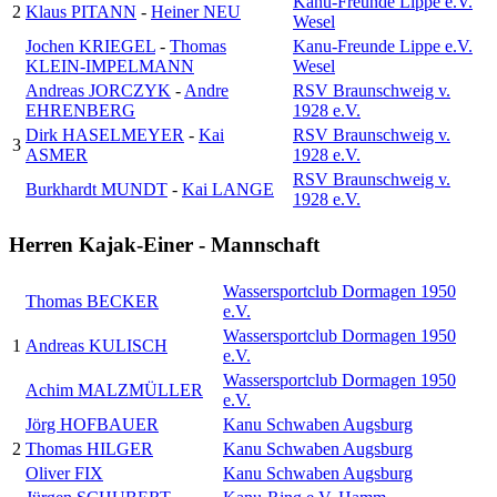
Kanu-Freunde Lippe e.V.
2
Klaus PITANN
-
Heiner NEU
Wesel
Jochen KRIEGEL
-
Thomas
Kanu-Freunde Lippe e.V.
KLEIN-IMPELMANN
Wesel
Andreas JORCZYK
-
Andre
RSV Braunschweig v.
EHRENBERG
1928 e.V.
Dirk HASELMEYER
-
Kai
RSV Braunschweig v.
3
ASMER
1928 e.V.
RSV Braunschweig v.
Burkhardt MUNDT
-
Kai LANGE
1928 e.V.
Herren Kajak-Einer - Mannschaft
Wassersportclub Dormagen 1950
Thomas BECKER
e.V.
Wassersportclub Dormagen 1950
1
Andreas KULISCH
e.V.
Wassersportclub Dormagen 1950
Achim MALZMÜLLER
e.V.
Jörg HOFBAUER
Kanu Schwaben Augsburg
2
Thomas HILGER
Kanu Schwaben Augsburg
Oliver FIX
Kanu Schwaben Augsburg