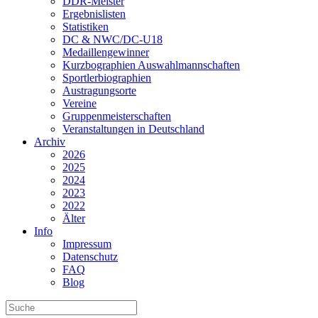
DDR-Meister
Ergebnislisten
Statistiken
DC & NWC/DC-U18
Medaillengewinner
Kurzbographien Auswahlmannschaften
Sportlerbiographien
Austragungsorte
Vereine
Gruppenmeisterschaften
Veranstaltungen in Deutschland
Archiv
2026
2025
2024
2023
2022
Älter
Info
Impressum
Datenschutz
FAQ
Blog