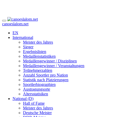
canoeslalom.net
EN
International
Meister des Jahres
Sieger
Ergebnislisten
Medaillenstatistiken
Medaillengewinner / Disziplinen
Medaillengewinner / Veranstaltungen
Teilnehmerzahlen
Anzahl Sportler pro Nation
Statistik nach Platzierungen
Sportlerbiographien
Austragungsorte
Altersstatisiken
National (D)
Hall of Fame
Meister des Jahres
Deutsche Meister