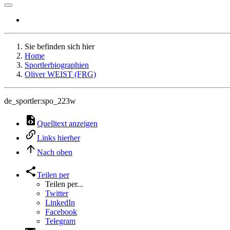
Sie befinden sich hier
Home
Sportlerbiographien
Oliver WEIST (FRG)
de_sportler:spo_223w
Quelltext anzeigen
Links hierher
Nach oben
Teilen per
Teilen per...
Twitter
LinkedIn
Facebook
Telegram