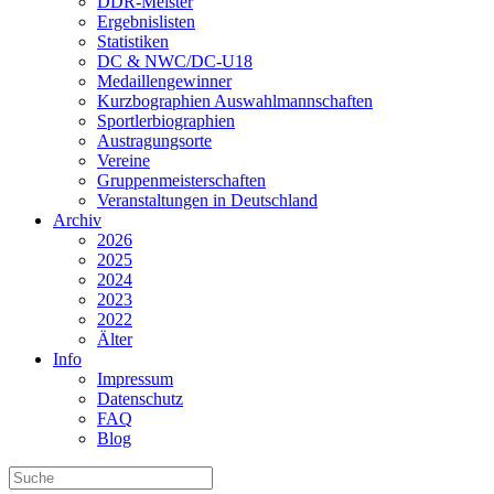
DDR-Meister
Ergebnislisten
Statistiken
DC & NWC/DC-U18
Medaillengewinner
Kurzbographien Auswahlmannschaften
Sportlerbiographien
Austragungsorte
Vereine
Gruppenmeisterschaften
Veranstaltungen in Deutschland
Archiv
2026
2025
2024
2023
2022
Älter
Info
Impressum
Datenschutz
FAQ
Blog