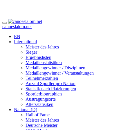
canoeslalom.net
EN
International
Meister des Jahres
Sieger
Ergebnislisten
Medaillenstatistiken
Medaillengewinner / Disziplinen
Medaillengewinner / Veranstaltungen
Teilnehmerzahlen
Anzahl Sportler pro Nation
Statistik nach Platzierungen
Sportlerbiographien
Austragungsorte
Altersstatisiken
National (D)
Hall of Fame
Meister des Jahres
Deutsche Meister