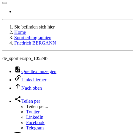
Sie befinden sich hier
Home
Sportlerbiographien
Friedrich BERGANN
de_sportler:spo_10529b
Quelltext anzeigen
Links hierher
Nach oben
Teilen per
Teilen per...
Twitter
LinkedIn
Facebook
Telegram