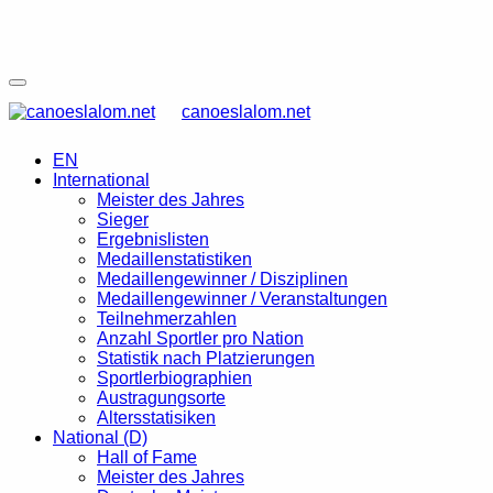
canoeslalom.net
EN
International
Meister des Jahres
Sieger
Ergebnislisten
Medaillenstatistiken
Medaillengewinner / Disziplinen
Medaillengewinner / Veranstaltungen
Teilnehmerzahlen
Anzahl Sportler pro Nation
Statistik nach Platzierungen
Sportlerbiographien
Austragungsorte
Altersstatisiken
National (D)
Hall of Fame
Meister des Jahres