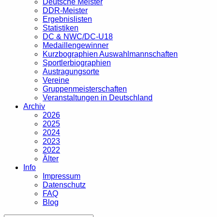
Deutsche Meister
DDR-Meister
Ergebnislisten
Statistiken
DC & NWC/DC-U18
Medaillengewinner
Kurzbographien Auswahlmannschaften
Sportlerbiographien
Austragungsorte
Vereine
Gruppenmeisterschaften
Veranstaltungen in Deutschland
Archiv
2026
2025
2024
2023
2022
Älter
Info
Impressum
Datenschutz
FAQ
Blog