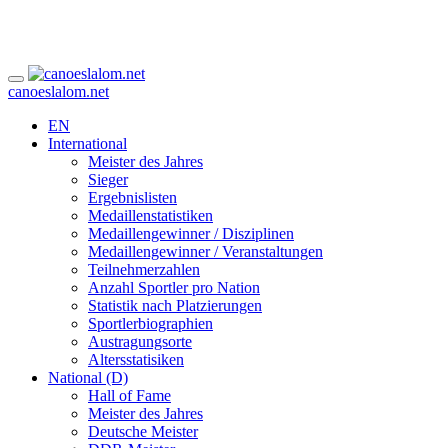
canoeslalom.net
EN
International
Meister des Jahres
Sieger
Ergebnislisten
Medaillenstatistiken
Medaillengewinner / Disziplinen
Medaillengewinner / Veranstaltungen
Teilnehmerzahlen
Anzahl Sportler pro Nation
Statistik nach Platzierungen
Sportlerbiographien
Austragungsorte
Altersstatisiken
National (D)
Hall of Fame
Meister des Jahres
Deutsche Meister