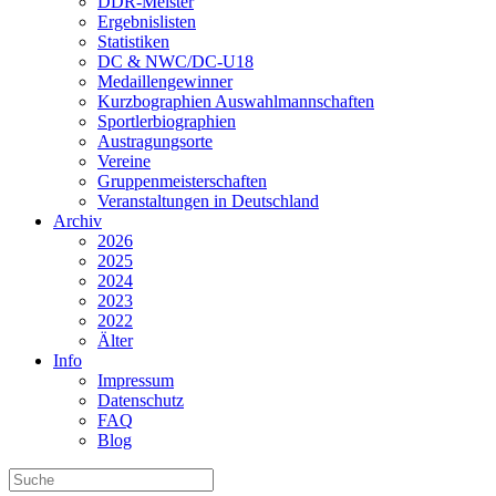
DDR-Meister
Ergebnislisten
Statistiken
DC & NWC/DC-U18
Medaillengewinner
Kurzbographien Auswahlmannschaften
Sportlerbiographien
Austragungsorte
Vereine
Gruppenmeisterschaften
Veranstaltungen in Deutschland
Archiv
2026
2025
2024
2023
2022
Älter
Info
Impressum
Datenschutz
FAQ
Blog