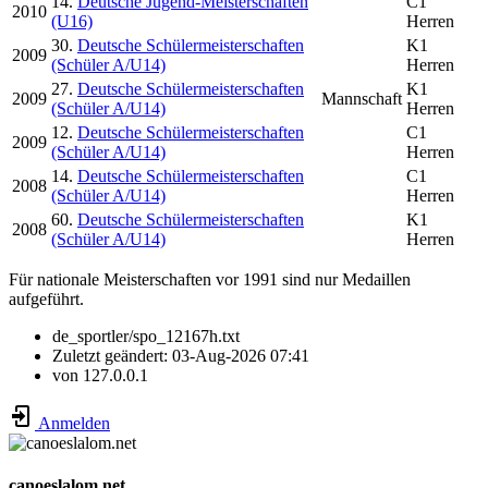
14.
Deutsche Jugend-Meisterschaften
C1
2010
(U16)
Herren
30.
Deutsche Schülermeisterschaften
K1
2009
(Schüler A/U14)
Herren
27.
Deutsche Schülermeisterschaften
K1
2009
Mannschaft
(Schüler A/U14)
Herren
12.
Deutsche Schülermeisterschaften
C1
2009
(Schüler A/U14)
Herren
14.
Deutsche Schülermeisterschaften
C1
2008
(Schüler A/U14)
Herren
60.
Deutsche Schülermeisterschaften
K1
2008
(Schüler A/U14)
Herren
Für nationale Meisterschaften vor 1991 sind nur Medaillen
aufgeführt.
de_sportler/spo_12167h.txt
Zuletzt geändert:
03-Aug-2026 07:41
von
127.0.0.1
Anmelden
canoeslalom.net