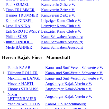
Paul SEUMEL
Kanuverein Zeitz e.V.
3
Timo TRUMMER
Kanuverein Zeitz e.V.
Hannes TRUMMER
Kanuverein Zeitz e.V.
Konrad GINZEL
Leipziger Kanu-Club e.V.
4
Leon HANIKA
Leipziger Kanu-Club e.V.
Erik SPROTOWSKY
Leipziger Kanu-Club e.V.
Philipp SÜSS
Kanu Schwaben Augsburg
5
Julian LINDOLF
Kanu Schwaben Augsburg
Merle BÄHNER
Kanu Schwaben Augsburg
Herren Kajak-Einer - Mannschaft
Patrick RAAB
Kanu- und Surf-Verein Schwerte e.V.
1
Tillmann RÖLLER
Kanu- und Surf-Verein Schwerte e.V.
Maximillian LANGE
Kanu- und Surf-Verein Schwerte e.V.
Vinzenz HARTL
Augsburger Kajak-Verein e.V.
Thomas STRAUSS
Augsburger Kajak-Verein e.V.
2
Niklas
Augsburger Kajak-Verein e.V.
LETTENBAUER
Yannick WYTELUS
Kanu-Club Hohenlimburg