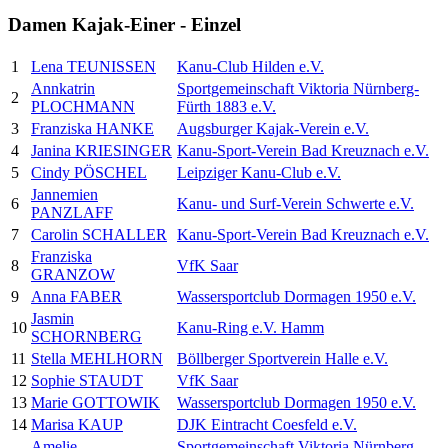
Damen Kajak-Einer - Einzel
1
Lena TEUNISSEN
Kanu-Club Hilden e.V.
Annkatrin
Sportgemeinschaft Viktoria Nürnberg-
2
PLOCHMANN
Fürth 1883 e.V.
3
Franziska HANKE
Augsburger Kajak-Verein e.V.
4
Janina KRIESINGER
Kanu-Sport-Verein Bad Kreuznach e.V.
5
Cindy PÖSCHEL
Leipziger Kanu-Club e.V.
Jannemien
6
Kanu- und Surf-Verein Schwerte e.V.
PANZLAFF
7
Carolin SCHALLER
Kanu-Sport-Verein Bad Kreuznach e.V.
Franziska
8
VfK Saar
GRANZOW
9
Anna FABER
Wassersportclub Dormagen 1950 e.V.
Jasmin
10
Kanu-Ring e.V. Hamm
SCHORNBERG
11
Stella MEHLHORN
Böllberger Sportverein Halle e.V.
12
Sophie STAUDT
VfK Saar
13
Marie GOTTOWIK
Wassersportclub Dormagen 1950 e.V.
14
Marisa KAUP
DJK Eintracht Coesfeld e.V.
Amelie
Sportgemeinschaft Viktoria Nürnberg-