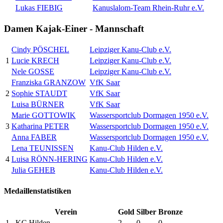
Lukas FIEBIG
Kanuslalom-Team Rhein-Ruhr e.V.
Damen Kajak-Einer - Mannschaft
Cindy PÖSCHEL
Leipziger Kanu-Club e.V.
1
Lucie KRECH
Leipziger Kanu-Club e.V.
Nele GOSSE
Leipziger Kanu-Club e.V.
Franziska GRANZOW
VfK Saar
2
Sophie STAUDT
VfK Saar
Luisa BÜRNER
VfK Saar
Marie GOTTOWIK
Wassersportclub Dormagen 1950 e.V.
3
Katharina PETER
Wassersportclub Dormagen 1950 e.V.
Anna FABER
Wassersportclub Dormagen 1950 e.V.
Lena TEUNISSEN
Kanu-Club Hilden e.V.
4
Luisa RÖNN-HERING
Kanu-Club Hilden e.V.
Julia GEHEB
Kanu-Club Hilden e.V.
Medaillenstatistiken
Verein
Gold
Silber
Bronze
1
KC Hilden
2
0
0