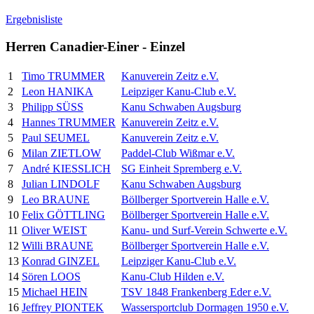
Ergebnisliste
Herren Canadier-Einer - Einzel
1
Timo TRUMMER
Kanuverein Zeitz e.V.
2
Leon HANIKA
Leipziger Kanu-Club e.V.
3
Philipp SÜSS
Kanu Schwaben Augsburg
4
Hannes TRUMMER
Kanuverein Zeitz e.V.
5
Paul SEUMEL
Kanuverein Zeitz e.V.
6
Milan ZIETLOW
Paddel-Club Wißmar e.V.
7
André KIESSLICH
SG Einheit Spremberg e.V.
8
Julian LINDOLF
Kanu Schwaben Augsburg
9
Leo BRAUNE
Böllberger Sportverein Halle e.V.
10
Felix GÖTTLING
Böllberger Sportverein Halle e.V.
11
Oliver WEIST
Kanu- und Surf-Verein Schwerte e.V.
12
Willi BRAUNE
Böllberger Sportverein Halle e.V.
13
Konrad GINZEL
Leipziger Kanu-Club e.V.
14
Sören LOOS
Kanu-Club Hilden e.V.
15
Michael HEIN
TSV 1848 Frankenberg Eder e.V.
16
Jeffrey PIONTEK
Wassersportclub Dormagen 1950 e.V.