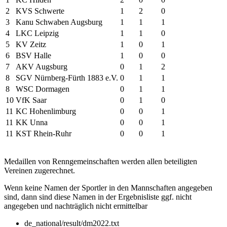
2
KVS Schwerte
1
2
0
3
Kanu Schwaben Augsburg
1
1
1
4
LKC Leipzig
1
1
0
5
KV Zeitz
1
0
1
6
BSV Halle
1
0
0
7
AKV Augsburg
0
1
2
8
SGV Nürnberg-Fürth 1883 e.V.
0
1
1
8
WSC Dormagen
0
1
1
10
VfK Saar
0
1
0
11
KC Hohenlimburg
0
0
1
11
KK Unna
0
0
1
11
KST Rhein-Ruhr
0
0
1
Medaillen von Renngemeinschaften werden allen beteiligten
Vereinen zugerechnet.
Wenn keine Namen der Sportler in den Mannschaften angegeben
sind, dann sind diese Namen in der Ergebnisliste ggf. nicht
angegeben und nachträglich nicht ermittelbar
de_national/result/dm2022.txt