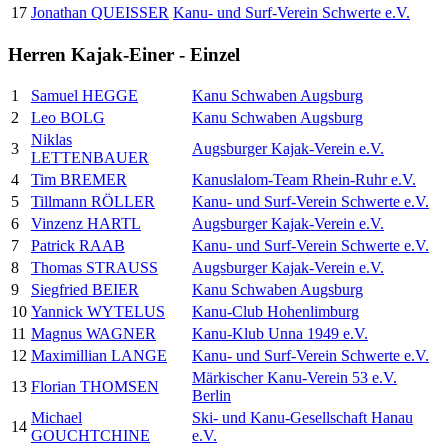
17
Jonathan QUEISSER
Kanu- und Surf-Verein Schwerte e.V.
Herren Kajak-Einer - Einzel
1
Samuel HEGGE
Kanu Schwaben Augsburg
2
Leo BOLG
Kanu Schwaben Augsburg
Niklas
3
Augsburger Kajak-Verein e.V.
LETTENBAUER
4
Tim BREMER
Kanuslalom-Team Rhein-Ruhr e.V.
5
Tillmann RÖLLER
Kanu- und Surf-Verein Schwerte e.V.
6
Vinzenz HARTL
Augsburger Kajak-Verein e.V.
7
Patrick RAAB
Kanu- und Surf-Verein Schwerte e.V.
8
Thomas STRAUSS
Augsburger Kajak-Verein e.V.
9
Siegfried BEIER
Kanu Schwaben Augsburg
10
Yannick WYTELUS
Kanu-Club Hohenlimburg
11
Magnus WAGNER
Kanu-Klub Unna 1949 e.V.
12
Maximillian LANGE
Kanu- und Surf-Verein Schwerte e.V.
Märkischer Kanu-Verein 53 e.V.
13
Florian THOMSEN
Berlin
Michael
Ski- und Kanu-Gesellschaft Hanau
14
GOUCHTCHINE
e.V.