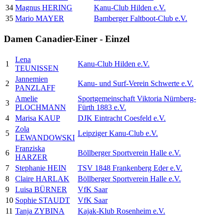
34
Magnus HERING
Kanu-Club Hilden e.V.
35
Mario MAYER
Bamberger Faltboot-Club e.V.
Damen Canadier-Einer - Einzel
Lena
1
Kanu-Club Hilden e.V.
TEUNISSEN
Jannemien
2
Kanu- und Surf-Verein Schwerte e.V.
PANZLAFF
Amelie
Sportgemeinschaft Viktoria Nürnberg-
3
PLOCHMANN
Fürth 1883 e.V.
4
Marisa KAUP
DJK Eintracht Coesfeld e.V.
Zola
5
Leipziger Kanu-Club e.V.
LEWANDOWSKI
Franziska
6
Böllberger Sportverein Halle e.V.
HARZER
7
Stephanie HEIN
TSV 1848 Frankenberg Eder e.V.
8
Claire HARLAK
Böllberger Sportverein Halle e.V.
9
Luisa BÜRNER
VfK Saar
10
Sophie STAUDT
VfK Saar
11
Tanja ZYBINA
Kajak-Klub Rosenheim e.V.