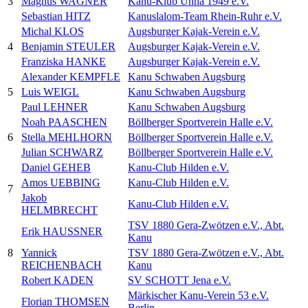
3
Magnus WAGNER
Kanu-Klub Unna 1949 e.V.
Sebastian HITZ
Kanuslalom-Team Rhein-Ruhr e.V.
Michal KLOS
Augsburger Kajak-Verein e.V.
4
Benjamin STEULER
Augsburger Kajak-Verein e.V.
Franziska HANKE
Augsburger Kajak-Verein e.V.
Alexander KEMPFLE
Kanu Schwaben Augsburg
5
Luis WEIGL
Kanu Schwaben Augsburg
Paul LEHNER
Kanu Schwaben Augsburg
Noah PAASCHEN
Böllberger Sportverein Halle e.V.
6
Stella MEHLHORN
Böllberger Sportverein Halle e.V.
Julian SCHWARZ
Böllberger Sportverein Halle e.V.
Daniel GEHEB
Kanu-Club Hilden e.V.
Amos UEBBING
Kanu-Club Hilden e.V.
7
Jakob
Kanu-Club Hilden e.V.
HELMBRECHT
TSV 1880 Gera-Zwötzen e.V., Abt.
Erik HAUSSNER
Kanu
8
Yannick
TSV 1880 Gera-Zwötzen e.V., Abt.
REICHENBACH
Kanu
Robert KADEN
SV SCHOTT Jena e.V.
Märkischer Kanu-Verein 53 e.V.
Florian THOMSEN
Berlin