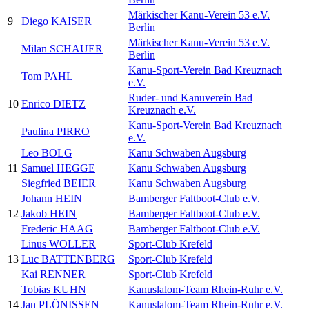
Märkischer Kanu-Verein 53 e.V.
9
Diego KAISER
Berlin
Märkischer Kanu-Verein 53 e.V.
Milan SCHAUER
Berlin
Kanu-Sport-Verein Bad Kreuznach
Tom PAHL
e.V.
Ruder- und Kanuverein Bad
10
Enrico DIETZ
Kreuznach e.V.
Kanu-Sport-Verein Bad Kreuznach
Paulina PIRRO
e.V.
Leo BOLG
Kanu Schwaben Augsburg
11
Samuel HEGGE
Kanu Schwaben Augsburg
Siegfried BEIER
Kanu Schwaben Augsburg
Johann HEIN
Bamberger Faltboot-Club e.V.
12
Jakob HEIN
Bamberger Faltboot-Club e.V.
Frederic HAAG
Bamberger Faltboot-Club e.V.
Linus WOLLER
Sport-Club Krefeld
13
Luc BATTENBERG
Sport-Club Krefeld
Kai RENNER
Sport-Club Krefeld
Tobias KUHN
Kanuslalom-Team Rhein-Ruhr e.V.
14
Jan PLÖNISSEN
Kanuslalom-Team Rhein-Ruhr e.V.