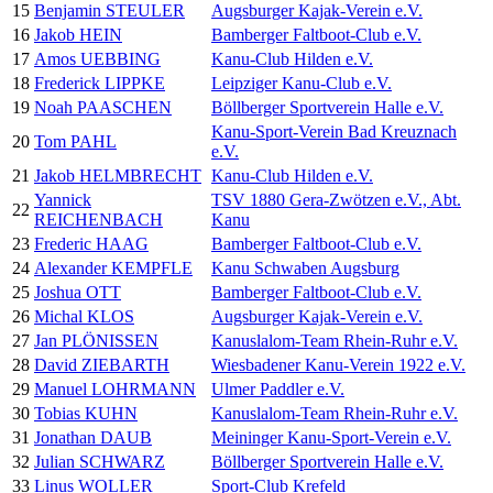
15
Benjamin STEULER
Augsburger Kajak-Verein e.V.
16
Jakob HEIN
Bamberger Faltboot-Club e.V.
17
Amos UEBBING
Kanu-Club Hilden e.V.
18
Frederick LIPPKE
Leipziger Kanu-Club e.V.
19
Noah PAASCHEN
Böllberger Sportverein Halle e.V.
Kanu-Sport-Verein Bad Kreuznach
20
Tom PAHL
e.V.
21
Jakob HELMBRECHT
Kanu-Club Hilden e.V.
Yannick
TSV 1880 Gera-Zwötzen e.V., Abt.
22
REICHENBACH
Kanu
23
Frederic HAAG
Bamberger Faltboot-Club e.V.
24
Alexander KEMPFLE
Kanu Schwaben Augsburg
25
Joshua OTT
Bamberger Faltboot-Club e.V.
26
Michal KLOS
Augsburger Kajak-Verein e.V.
27
Jan PLÖNISSEN
Kanuslalom-Team Rhein-Ruhr e.V.
28
David ZIEBARTH
Wiesbadener Kanu-Verein 1922 e.V.
29
Manuel LOHRMANN
Ulmer Paddler e.V.
30
Tobias KUHN
Kanuslalom-Team Rhein-Ruhr e.V.
31
Jonathan DAUB
Meininger Kanu-Sport-Verein e.V.
32
Julian SCHWARZ
Böllberger Sportverein Halle e.V.
33
Linus WOLLER
Sport-Club Krefeld