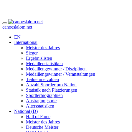
canoeslalom.net
EN
International
Meister des Jahres
Sieger
Ergebnislisten
Medaillenstatistiken
Medaillengewinner / Disziplinen
Medaillengewinner / Veranstaltungen
Teilnehmerzahlen
Anzahl Sportler pro Nation
Statistik nach Platzierungen
Sportlerbiographien
Austragungsorte
Altersstatisiken
National (D)
Hall of Fame
Meister des Jahres
Deutsche Meister