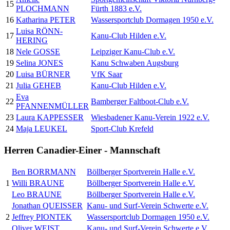
15
PLOCHMANN
Fürth 1883 e.V.
16
Katharina PETER
Wassersportclub Dormagen 1950 e.V.
Luisa RÖNN-
17
Kanu-Club Hilden e.V.
HERING
18
Nele GOSSE
Leipziger Kanu-Club e.V.
19
Selina JONES
Kanu Schwaben Augsburg
20
Luisa BÜRNER
VfK Saar
21
Julia GEHEB
Kanu-Club Hilden e.V.
Eva
22
Bamberger Faltboot-Club e.V.
PFANNENMÜLLER
23
Laura KAPPESSER
Wiesbadener Kanu-Verein 1922 e.V.
24
Maja LEUKEL
Sport-Club Krefeld
Herren Canadier-Einer - Mannschaft
Ben BORRMANN
Böllberger Sportverein Halle e.V.
1
Willi BRAUNE
Böllberger Sportverein Halle e.V.
Leo BRAUNE
Böllberger Sportverein Halle e.V.
Jonathan QUEISSER
Kanu- und Surf-Verein Schwerte e.V.
2
Jeffrey PIONTEK
Wassersportclub Dormagen 1950 e.V.
Oliver WEIST
Kanu- und Surf-Verein Schwerte e.V.