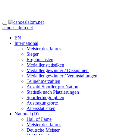
canoeslalom.net
EN
International
Meister des Jahres
Sieger
Ergebnislisten
Medaillenstatistiken
Medaillengewinner / Disziplinen
Medaillengewinner / Veranstaltungen
Teilnehmerzahlen
Anzahl Sportler pro Nation
Statistik nach Platzierungen
Sportlerbiographien
Austragungsorte
Altersstatisiken
National (D)
Hall of Fame
Meister des Jahres
Deutsche Meister