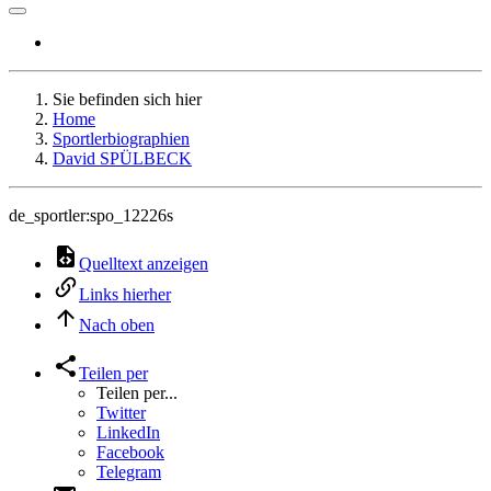
Sie befinden sich hier
Home
Sportlerbiographien
David SPÜLBECK
de_sportler:spo_12226s
Quelltext anzeigen
Links hierher
Nach oben
Teilen per
Teilen per...
Twitter
LinkedIn
Facebook
Telegram