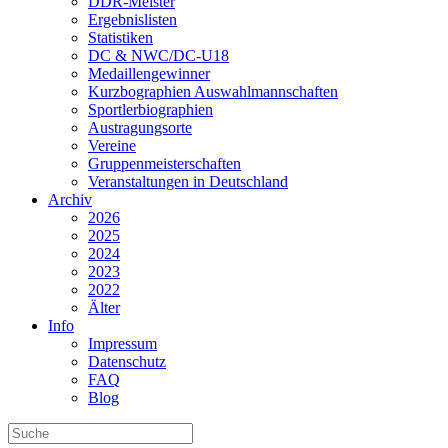
DDR-Meister
Ergebnislisten
Statistiken
DC & NWC/DC-U18
Medaillengewinner
Kurzbographien Auswahlmannschaften
Sportlerbiographien
Austragungsorte
Vereine
Gruppenmeisterschaften
Veranstaltungen in Deutschland
Archiv
2026
2025
2024
2023
2022
Älter
Info
Impressum
Datenschutz
FAQ
Blog