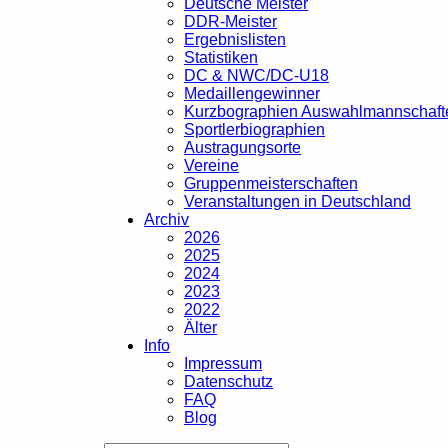
Deutsche Meister
DDR-Meister
Ergebnislisten
Statistiken
DC & NWC/DC-U18
Medaillengewinner
Kurzbographien Auswahlmannschaft
Sportlerbiographien
Austragungsorte
Vereine
Gruppenmeisterschaften
Veranstaltungen in Deutschland
Archiv
2026
2025
2024
2023
2022
Älter
Info
Impressum
Datenschutz
FAQ
Blog