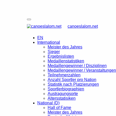
canoeslalom.net
EN
International
Meister des Jahres
Sieger
Ergebnislisten
Medaillenstatistiken
Medaillengewinner / Disziplinen
Medaillengewinner / Veranstaltungen
Teilnehmerzahlen
Anzahl Sportler pro Nation
Statistik nach Platzierungen
Sportlerbiographien
Austragungsorte
Altersstatisiken
National (D)
Hall of Fame
Meister des Jahres