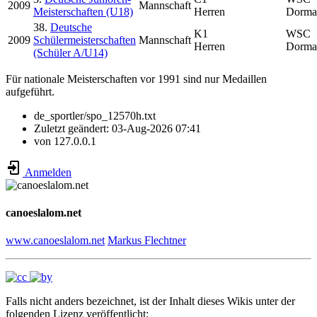
2009
Mannschaft
Meisterschaften (U18)
Herren
Dorma
38.
Deutsche
K1
WSC
2009
Schülermeisterschaften
Mannschaft
Herren
Dorma
(Schüler A/U14)
Für nationale Meisterschaften vor 1991 sind nur Medaillen
aufgeführt.
de_sportler/spo_12570h.txt
Zuletzt geändert:
03-Aug-2026 07:41
von
127.0.0.1
Anmelden
canoeslalom.net
www.canoeslalom.net
Markus Flechtner
Falls nicht anders bezeichnet, ist der Inhalt dieses Wikis unter der
folgenden Lizenz veröffentlicht: