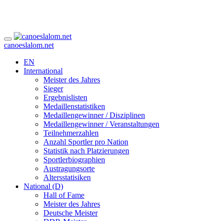
canoeslalom.net
EN
International
Meister des Jahres
Sieger
Ergebnislisten
Medaillenstatistiken
Medaillengewinner / Disziplinen
Medaillengewinner / Veranstaltungen
Teilnehmerzahlen
Anzahl Sportler pro Nation
Statistik nach Platzierungen
Sportlerbiographien
Austragungsorte
Altersstatisiken
National (D)
Hall of Fame
Meister des Jahres
Deutsche Meister