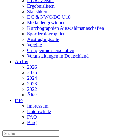
DDR-Meister
Ergebnislisten
Statistiken
DC & NWC/DC-U18
Medaillengewinner
Kurzbographien Auswahlmannschaften
Sportlerbiographien
Austragungsorte
Vereine
Gruppenmeisterschaften
Veranstaltungen in Deutschland
Archiv
2026
2025
2024
2023
2022
Älter
Info
Impressum
Datenschutz
FAQ
Blog