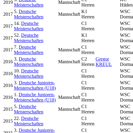
2019
Mannschaft
Meisterschaften
Herren
Hilden
5.
Deutsche
K1
WSC
2017
Mannschaft
Meisterschaften
Herren
Dorma
14.
Deutsche
C1
WSC
2017
Meisterschaften
Herren
Dorma
52.
Deutsche
K1
WSC
2017
Meisterschaften
Herren
Dorma
7.
Deutsche
C1
WSC
2017
Mannschaft
Meisterschaften
Herren
Dorma
3.
Deutsche
C2
Gregor
WSC
2016
Mannschaft
Meisterschaften
Herren
KREUL
Dorma
10.
Deutsche
C1
WSC
2016
Meisterschaften
Herren
Dorma
3.
Deutsche Junioren-
C1
WSC
2016
Meisterschaften (U18)
Herren
Dorma
1.
Deutsche Junioren-
C1
WSC
2016
Mannschaft
Meisterschaften (U18)
Herren
Dorma
5.
Deutsche
C1
WSC
2015
Mannschaft
Meisterschaften
Herren
Dorma
22.
Deutsche
C1
WSC
2015
Meisterschaften
Herren
Dorma
3.
Deutsche Junioren-
C1
WSC
2015