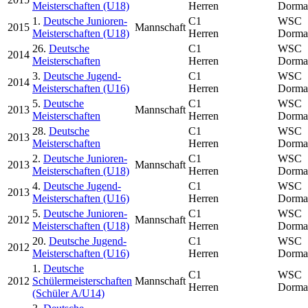
Meisterschaften (U18)
Herren
Dorma
1.
Deutsche Junioren-
C1
WSC
2015
Mannschaft
Meisterschaften (U18)
Herren
Dorma
26.
Deutsche
C1
WSC
2014
Meisterschaften
Herren
Dorma
3.
Deutsche Jugend-
C1
WSC
2014
Meisterschaften (U16)
Herren
Dorma
5.
Deutsche
C1
WSC
2013
Mannschaft
Meisterschaften
Herren
Dorma
28.
Deutsche
C1
WSC
2013
Meisterschaften
Herren
Dorma
2.
Deutsche Junioren-
C1
WSC
2013
Mannschaft
Meisterschaften (U18)
Herren
Dorma
4.
Deutsche Jugend-
C1
WSC
2013
Meisterschaften (U16)
Herren
Dorma
5.
Deutsche Junioren-
C1
WSC
2012
Mannschaft
Meisterschaften (U18)
Herren
Dorma
20.
Deutsche Jugend-
C1
WSC
2012
Meisterschaften (U16)
Herren
Dorma
1.
Deutsche
C1
WSC
2012
Schülermeisterschaften
Mannschaft
Herren
Dorma
(Schüler A/U14)