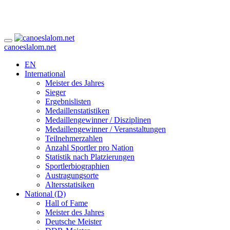
canoeslalom.net
EN
International
Meister des Jahres
Sieger
Ergebnislisten
Medaillenstatistiken
Medaillengewinner / Disziplinen
Medaillengewinner / Veranstaltungen
Teilnehmerzahlen
Anzahl Sportler pro Nation
Statistik nach Platzierungen
Sportlerbiographien
Austragungsorte
Altersstatisiken
National (D)
Hall of Fame
Meister des Jahres
Deutsche Meister