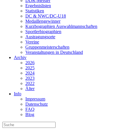
DDR-Meister
Ergebnislisten
Statistiken
DC & NWC/DC-U18
Medaillengewinner
Kurzbographien Auswahlmannschaften
Sportlerbiographien
Austragungsorte
Vereine
Gruppenmeisterschaften
Veranstaltungen in Deutschland
Archiv
2026
2025
2024
2023
2022
Älter
Info
Impressum
Datenschutz
FAQ
Blog