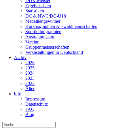
DDR-Meister
Ergebnislisten
Statistiken
DC & NWC/DC-U18
Medaillengewinner
Kurzbographien Auswahlmannschaften
Sportlerbiographien
Austragungsorte
Vereine
Gruppenmeisterschaften
Veranstaltungen in Deutschland
Archiv
2026
2025
2024
2023
2022
Älter
Info
Impressum
Datenschutz
FAQ
Blog