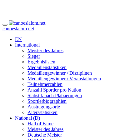
canoeslalom.net
EN
International
Meister des Jahres
Sieger
Ergebnislisten
Medaillenstatistiken
Medaillengewinner / Disziplinen
Medaillengewinner / Veranstaltungen
Teilnehmerzahlen
Anzahl Sportler pro Nation
Statistik nach Platzierungen
Sportlerbiographien
Austragungsorte
Altersstatisiken
National (D)
Hall of Fame
Meister des Jahres
Deutsche Meister