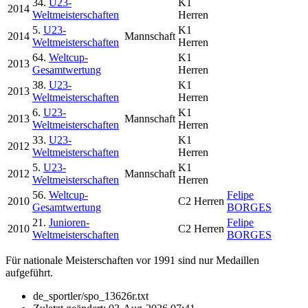
34.
U23-
K1
2014
Weltmeisterschaften
Herren
5.
U23-
K1
2014
Mannschaft
Weltmeisterschaften
Herren
64.
Weltcup-
K1
2013
Gesamtwertung
Herren
38.
U23-
K1
2013
Weltmeisterschaften
Herren
6.
U23-
K1
2013
Mannschaft
Weltmeisterschaften
Herren
33.
U23-
K1
2012
Weltmeisterschaften
Herren
5.
U23-
K1
2012
Mannschaft
Weltmeisterschaften
Herren
56.
Weltcup-
Felipe
2010
C2 Herren
Gesamtwertung
BORGES
21.
Junioren-
Felipe
2010
C2 Herren
Weltmeisterschaften
BORGES
Für nationale Meisterschaften vor 1991 sind nur Medaillen
aufgeführt.
de_sportler/spo_13626r.txt