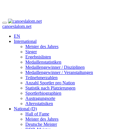
canoeslalom.net
EN
International
Meister des Jahres
Sieger
Ergebnislisten
Medaillenstatistiken
Medaillengewinner / Disziplinen
Medaillengewinner / Veranstaltungen
Teilnehmerzahlen
Anzahl Sportler pro Nation
Statistik nach Platzierungen
Sportlerbiographien
Austragungsorte
Altersstatisiken
National (D)
Hall of Fame
Meister des Jahres
Deutsche Meister