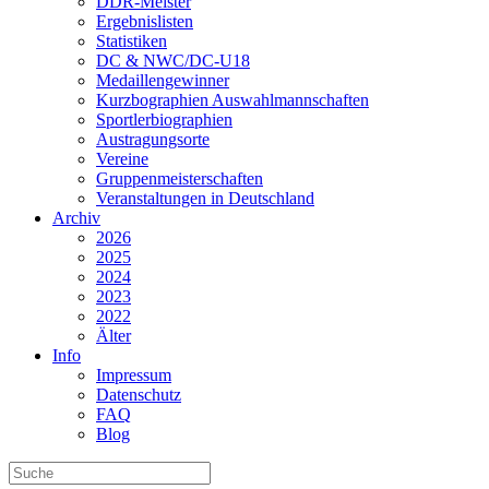
DDR-Meister
Ergebnislisten
Statistiken
DC & NWC/DC-U18
Medaillengewinner
Kurzbographien Auswahlmannschaften
Sportlerbiographien
Austragungsorte
Vereine
Gruppenmeisterschaften
Veranstaltungen in Deutschland
Archiv
2026
2025
2024
2023
2022
Älter
Info
Impressum
Datenschutz
FAQ
Blog