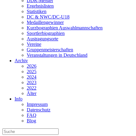
DDR-Meister
Ergebnislisten
Statistiken
DC & NWC/DC-U18
Medaillengewinner
Kurzbographien Auswahlmannschaften
Sportlerbiographien
Austragungsorte
Vereine
Gruppenmeisterschaften
Veranstaltungen in Deutschland
Archiv
2026
2025
2024
2023
2022
Älter
Info
Impressum
Datenschutz
FAQ
Blog