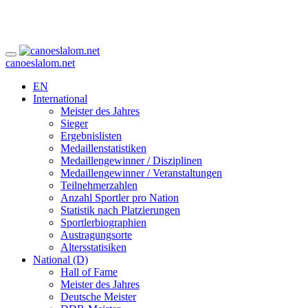
canoeslalom.net
EN
International
Meister des Jahres
Sieger
Ergebnislisten
Medaillenstatistiken
Medaillengewinner / Disziplinen
Medaillengewinner / Veranstaltungen
Teilnehmerzahlen
Anzahl Sportler pro Nation
Statistik nach Platzierungen
Sportlerbiographien
Austragungsorte
Altersstatisiken
National (D)
Hall of Fame
Meister des Jahres
Deutsche Meister