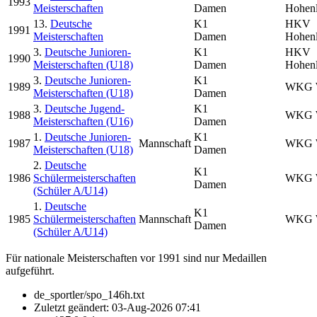
1993
Meisterschaften
Damen
Hohen
13.
Deutsche
K1
HKV
1991
Meisterschaften
Damen
Hohen
3.
Deutsche Junioren-
K1
HKV
1990
Meisterschaften (U18)
Damen
Hohen
3.
Deutsche Junioren-
K1
1989
WKG W
Meisterschaften (U18)
Damen
3.
Deutsche Jugend-
K1
1988
WKG W
Meisterschaften (U16)
Damen
1.
Deutsche Junioren-
K1
1987
Mannschaft
WKG W
Meisterschaften (U18)
Damen
2.
Deutsche
K1
1986
Schülermeisterschaften
WKG W
Damen
(Schüler A/U14)
1.
Deutsche
K1
1985
Schülermeisterschaften
Mannschaft
WKG W
Damen
(Schüler A/U14)
Für nationale Meisterschaften vor 1991 sind nur Medaillen
aufgeführt.
de_sportler/spo_146h.txt
Zuletzt geändert:
03-Aug-2026 07:41