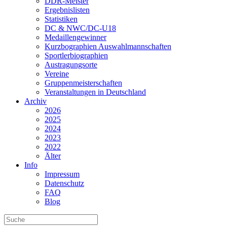
DDR-Meister
Ergebnislisten
Statistiken
DC & NWC/DC-U18
Medaillengewinner
Kurzbographien Auswahlmannschaften
Sportlerbiographien
Austragungsorte
Vereine
Gruppenmeisterschaften
Veranstaltungen in Deutschland
Archiv
2026
2025
2024
2023
2022
Älter
Info
Impressum
Datenschutz
FAQ
Blog