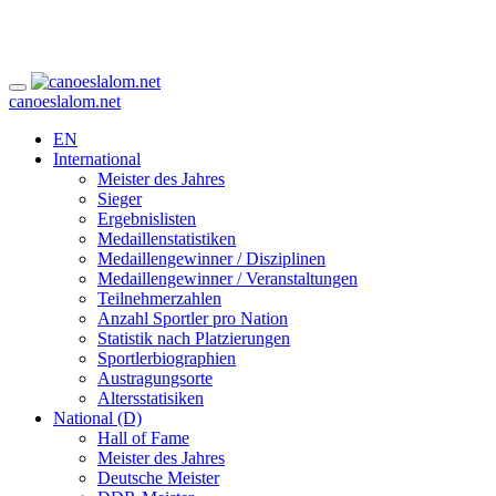
canoeslalom.net
EN
International
Meister des Jahres
Sieger
Ergebnislisten
Medaillenstatistiken
Medaillengewinner / Disziplinen
Medaillengewinner / Veranstaltungen
Teilnehmerzahlen
Anzahl Sportler pro Nation
Statistik nach Platzierungen
Sportlerbiographien
Austragungsorte
Altersstatisiken
National (D)
Hall of Fame
Meister des Jahres
Deutsche Meister