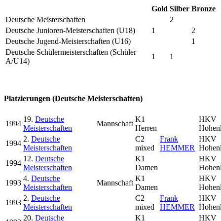
Gold
Silber
Bronze
Deutsche Meisterschaften
2
Deutsche Junioren-Meisterschaften (U18)
1
2
Deutsche Jugend-Meisterschaften (U16)
1
Deutsche Schülermeisterschaften (Schüler
1
1
A/U14)
Platzierungen (Deutsche Meisterschaften)
19.
Deutsche
K1
HKV
1994
Mannschaft
Meisterschaften
Herren
Hohen
2.
Deutsche
C2
Frank
HKV
1994
Meisterschaften
mixed
HEMMER
Hohen
12.
Deutsche
K1
HKV
1994
Meisterschaften
Damen
Hohen
4.
Deutsche
K1
HKV
1993
Mannschaft
Meisterschaften
Damen
Hohen
2.
Deutsche
C2
Frank
HKV
1993
Meisterschaften
mixed
HEMMER
Hohen
20.
Deutsche
K1
HKV