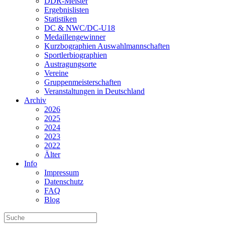
DDR-Meister
Ergebnislisten
Statistiken
DC & NWC/DC-U18
Medaillengewinner
Kurzbographien Auswahlmannschaften
Sportlerbiographien
Austragungsorte
Vereine
Gruppenmeisterschaften
Veranstaltungen in Deutschland
Archiv
2026
2025
2024
2023
2022
Älter
Info
Impressum
Datenschutz
FAQ
Blog