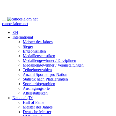
canoeslalom.net
EN
International
Meister des Jahres
Sieger
Ergebnislisten
Medaillenstatistiken
Medaillengewinner / Disziplinen
Medaillengewinner / Veranstaltungen
Teilnehmerzahlen
Anzahl Sportler pro Nation
Statistik nach Platzierungen
Sportlerbiographien
Austragungsorte
Altersstatisiken
National (D)
Hall of Fame
Meister des Jahres
Deutsche Meister