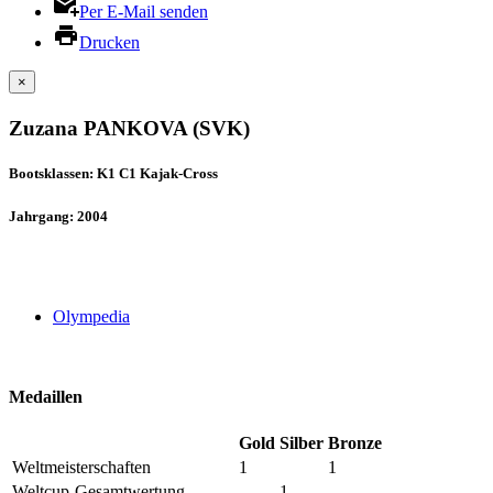
Per E-Mail senden
Drucken
×
Zuzana PANKOVA (SVK)
Bootsklassen: K1 C1 Kajak-Cross
Jahrgang: 2004
Olympedia
Medaillen
Gold
Silber
Bronze
Weltmeisterschaften
1
1
Weltcup-Gesamtwertung
1