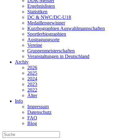
DDR-Meister
Ergebnislisten
Statistiken
DC & NWC/DC-U18
Medaillengewinner
Kurzbographien Auswahlmannschaften
Sportlerbiographien
Austragungsorte
Vereine
Gruppenmeisterschaften
Veranstaltungen in Deutschland
Archiv
2026
2025
2024
2023
2022
Älter
Info
Impressum
Datenschutz
FAQ
Blog