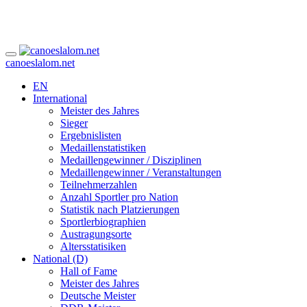
canoeslalom.net
EN
International
Meister des Jahres
Sieger
Ergebnislisten
Medaillenstatistiken
Medaillengewinner / Disziplinen
Medaillengewinner / Veranstaltungen
Teilnehmerzahlen
Anzahl Sportler pro Nation
Statistik nach Platzierungen
Sportlerbiographien
Austragungsorte
Altersstatisiken
National (D)
Hall of Fame
Meister des Jahres
Deutsche Meister