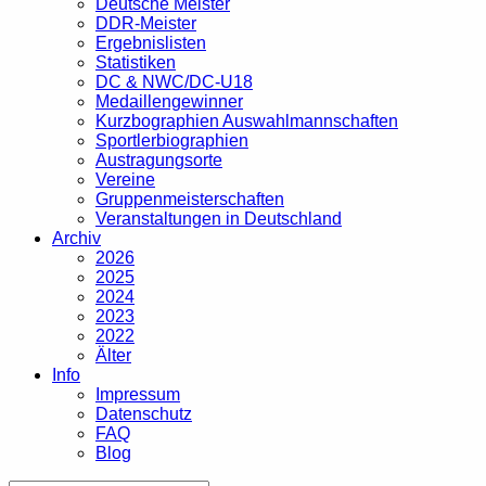
Deutsche Meister
DDR-Meister
Ergebnislisten
Statistiken
DC & NWC/DC-U18
Medaillengewinner
Kurzbographien Auswahlmannschaften
Sportlerbiographien
Austragungsorte
Vereine
Gruppenmeisterschaften
Veranstaltungen in Deutschland
Archiv
2026
2025
2024
2023
2022
Älter
Info
Impressum
Datenschutz
FAQ
Blog