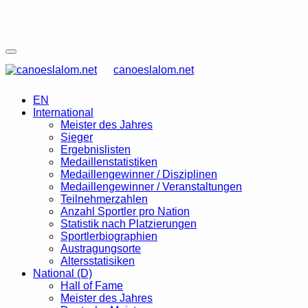
canoeslalom.net
EN
International
Meister des Jahres
Sieger
Ergebnislisten
Medaillenstatistiken
Medaillengewinner / Disziplinen
Medaillengewinner / Veranstaltungen
Teilnehmerzahlen
Anzahl Sportler pro Nation
Statistik nach Platzierungen
Sportlerbiographien
Austragungsorte
Altersstatisiken
National (D)
Hall of Fame
Meister des Jahres