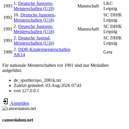
1.
Deutsche Junioren-
LKC
1993
Mannschaft
Meisterschaften (U18)
Leipzig
10.
Deutsche Junioren-
SC DHfK
1992
Meisterschaften (U18)
Leipzig
2.
Deutsche Junioren-
SC DHfK
1991
Mannschaft
Meisterschaften (U18)
Leipzig
2.
Deutsche Jugend-
SC DHfK
1991
Meisterschaften (U16)
Leipzig
2.
DDR-Kindermeisterschaften
1990
Gera
AK14
Für nationale Meisterschaften vor 1991 sind nur Medaillen
aufgeführt.
de_sportler/spo_2081k.txt
Zuletzt geändert:
03-Aug-2026 07:41
von
127.0.0.1
Anmelden
canoeslalom.net