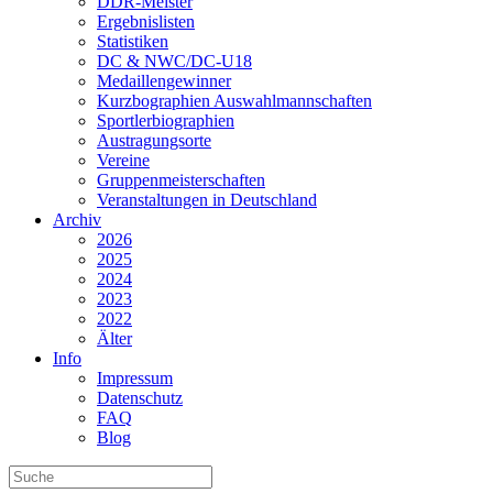
DDR-Meister
Ergebnislisten
Statistiken
DC & NWC/DC-U18
Medaillengewinner
Kurzbographien Auswahlmannschaften
Sportlerbiographien
Austragungsorte
Vereine
Gruppenmeisterschaften
Veranstaltungen in Deutschland
Archiv
2026
2025
2024
2023
2022
Älter
Info
Impressum
Datenschutz
FAQ
Blog