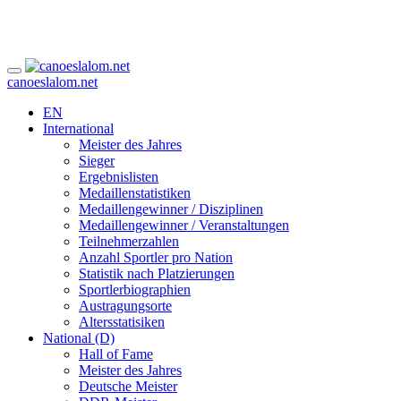
canoeslalom.net
EN
International
Meister des Jahres
Sieger
Ergebnislisten
Medaillenstatistiken
Medaillengewinner / Disziplinen
Medaillengewinner / Veranstaltungen
Teilnehmerzahlen
Anzahl Sportler pro Nation
Statistik nach Platzierungen
Sportlerbiographien
Austragungsorte
Altersstatisiken
National (D)
Hall of Fame
Meister des Jahres
Deutsche Meister