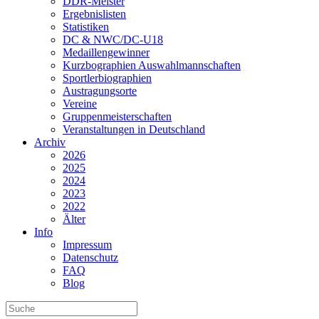
DDR-Meister
Ergebnislisten
Statistiken
DC & NWC/DC-U18
Medaillengewinner
Kurzbographien Auswahlmannschaften
Sportlerbiographien
Austragungsorte
Vereine
Gruppenmeisterschaften
Veranstaltungen in Deutschland
Archiv
2026
2025
2024
2023
2022
Älter
Info
Impressum
Datenschutz
FAQ
Blog