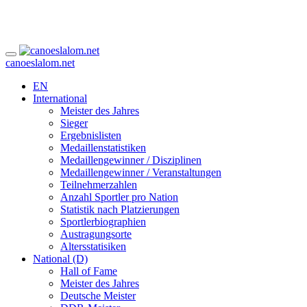
canoeslalom.net
EN
International
Meister des Jahres
Sieger
Ergebnislisten
Medaillenstatistiken
Medaillengewinner / Disziplinen
Medaillengewinner / Veranstaltungen
Teilnehmerzahlen
Anzahl Sportler pro Nation
Statistik nach Platzierungen
Sportlerbiographien
Austragungsorte
Altersstatisiken
National (D)
Hall of Fame
Meister des Jahres
Deutsche Meister