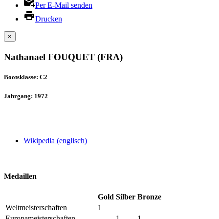
Per E-Mail senden
Drucken
×
Nathanael FOUQUET (FRA)
Bootsklasse: C2
Jahrgang: 1972
Wikipedia (englisch)
Medaillen
Gold
Silber
Bronze
Weltmeisterschaften
1
Europameisterschaften
1
1