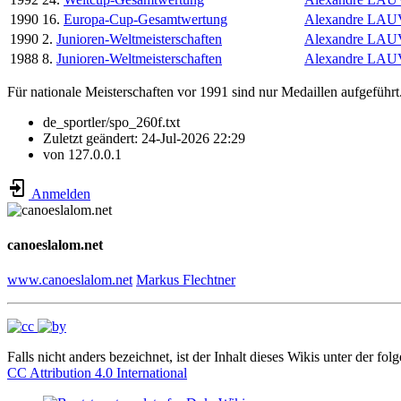
1990
16.
Europa-Cup-Gesamtwertung
Alexandre LA
1990
2.
Junioren-Weltmeisterschaften
Alexandre LA
1988
8.
Junioren-Weltmeisterschaften
Alexandre LA
Für nationale Meisterschaften vor 1991 sind nur Medaillen aufgeführt
de_sportler/spo_260f.txt
Zuletzt geändert:
24-Jul-2026 22:29
von
127.0.0.1
Anmelden
canoeslalom.net
www.canoeslalom.net
Markus Flechtner
Falls nicht anders bezeichnet, ist der Inhalt dieses Wikis unter der fol
CC Attribution 4.0 International