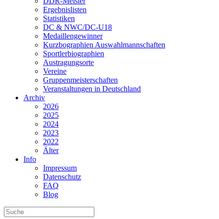
DDR-Meister
Ergebnislisten
Statistiken
DC & NWC/DC-U18
Medaillengewinner
Kurzbographien Auswahlmannschaften
Sportlerbiographien
Austragungsorte
Vereine
Gruppenmeisterschaften
Veranstaltungen in Deutschland
Archiv
2026
2025
2024
2023
2022
Älter
Info
Impressum
Datenschutz
FAQ
Blog