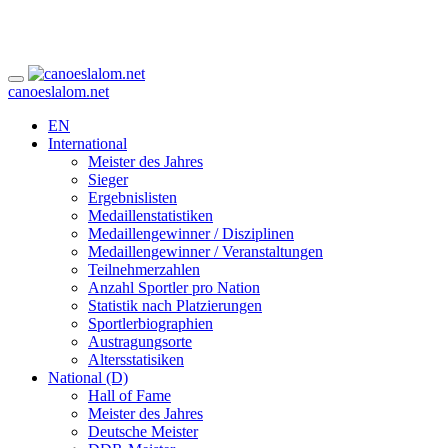
canoeslalom.net
EN
International
Meister des Jahres
Sieger
Ergebnislisten
Medaillenstatistiken
Medaillengewinner / Disziplinen
Medaillengewinner / Veranstaltungen
Teilnehmerzahlen
Anzahl Sportler pro Nation
Statistik nach Platzierungen
Sportlerbiographien
Austragungsorte
Altersstatisiken
National (D)
Hall of Fame
Meister des Jahres
Deutsche Meister