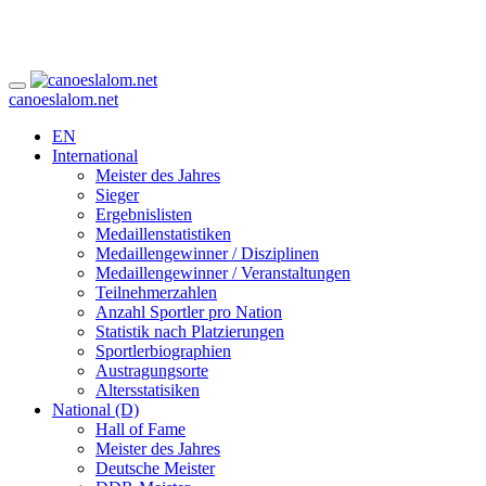
canoeslalom.net
EN
International
Meister des Jahres
Sieger
Ergebnislisten
Medaillenstatistiken
Medaillengewinner / Disziplinen
Medaillengewinner / Veranstaltungen
Teilnehmerzahlen
Anzahl Sportler pro Nation
Statistik nach Platzierungen
Sportlerbiographien
Austragungsorte
Altersstatisiken
National (D)
Hall of Fame
Meister des Jahres
Deutsche Meister