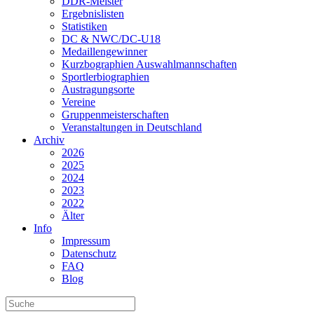
DDR-Meister
Ergebnislisten
Statistiken
DC & NWC/DC-U18
Medaillengewinner
Kurzbographien Auswahlmannschaften
Sportlerbiographien
Austragungsorte
Vereine
Gruppenmeisterschaften
Veranstaltungen in Deutschland
Archiv
2026
2025
2024
2023
2022
Älter
Info
Impressum
Datenschutz
FAQ
Blog