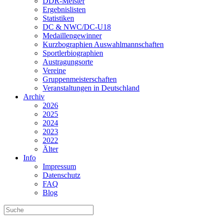
DDR-Meister
Ergebnislisten
Statistiken
DC & NWC/DC-U18
Medaillengewinner
Kurzbographien Auswahlmannschaften
Sportlerbiographien
Austragungsorte
Vereine
Gruppenmeisterschaften
Veranstaltungen in Deutschland
Archiv
2026
2025
2024
2023
2022
Älter
Info
Impressum
Datenschutz
FAQ
Blog