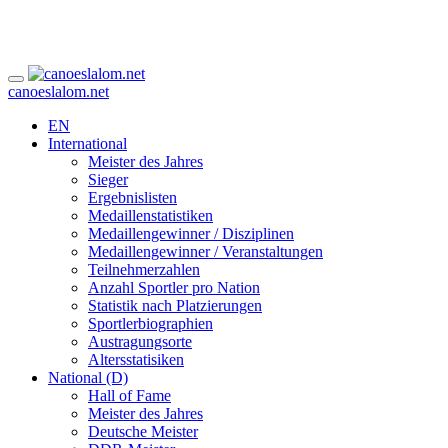
canoeslalom.net
EN
International
Meister des Jahres
Sieger
Ergebnislisten
Medaillenstatistiken
Medaillengewinner / Disziplinen
Medaillengewinner / Veranstaltungen
Teilnehmerzahlen
Anzahl Sportler pro Nation
Statistik nach Platzierungen
Sportlerbiographien
Austragungsorte
Altersstatisiken
National (D)
Hall of Fame
Meister des Jahres
Deutsche Meister