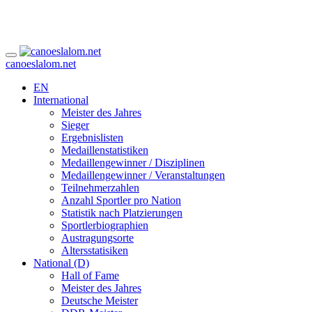
canoeslalom.net
EN
International
Meister des Jahres
Sieger
Ergebnislisten
Medaillenstatistiken
Medaillengewinner / Disziplinen
Medaillengewinner / Veranstaltungen
Teilnehmerzahlen
Anzahl Sportler pro Nation
Statistik nach Platzierungen
Sportlerbiographien
Austragungsorte
Altersstatisiken
National (D)
Hall of Fame
Meister des Jahres
Deutsche Meister