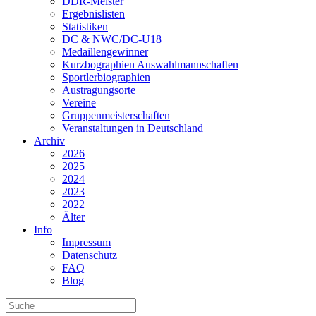
DDR-Meister
Ergebnislisten
Statistiken
DC & NWC/DC-U18
Medaillengewinner
Kurzbographien Auswahlmannschaften
Sportlerbiographien
Austragungsorte
Vereine
Gruppenmeisterschaften
Veranstaltungen in Deutschland
Archiv
2026
2025
2024
2023
2022
Älter
Info
Impressum
Datenschutz
FAQ
Blog