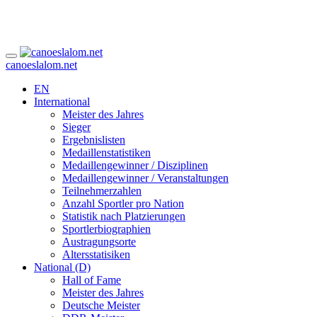
canoeslalom.net
EN
International
Meister des Jahres
Sieger
Ergebnislisten
Medaillenstatistiken
Medaillengewinner / Disziplinen
Medaillengewinner / Veranstaltungen
Teilnehmerzahlen
Anzahl Sportler pro Nation
Statistik nach Platzierungen
Sportlerbiographien
Austragungsorte
Altersstatisiken
National (D)
Hall of Fame
Meister des Jahres
Deutsche Meister