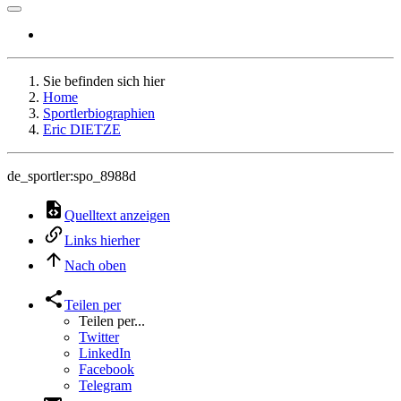
Sie befinden sich hier
Home
Sportlerbiographien
Eric DIETZE
de_sportler:spo_8988d
Quelltext anzeigen
Links hierher
Nach oben
Teilen per
Teilen per...
Twitter
LinkedIn
Facebook
Telegram