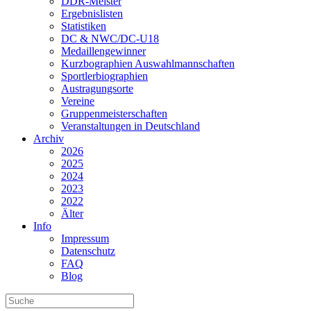
DDR-Meister
Ergebnislisten
Statistiken
DC & NWC/DC-U18
Medaillengewinner
Kurzbographien Auswahlmannschaften
Sportlerbiographien
Austragungsorte
Vereine
Gruppenmeisterschaften
Veranstaltungen in Deutschland
Archiv
2026
2025
2024
2023
2022
Älter
Info
Impressum
Datenschutz
FAQ
Blog