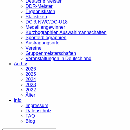
Deutsche Meister
DDR-Meister
Ergebnislisten
Statistiken
DC & NWC/DC-U18
Medaillengewinner
Kurzbographien Auswahlmannschaften
Sportlerbiographien
Austragungsorte
Vereine
Gruppenmeisterschaften
Veranstaltungen in Deutschland
Archiv
2026
2025
2024
2023
2022
Älter
Info
Impressum
Datenschutz
FAQ
Blog