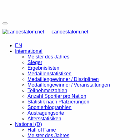
canoeslalom.net
EN
International
Meister des Jahres
Sieger
Ergebnislisten
Medaillenstatistiken
Medaillengewinner / Disziplinen
Medaillengewinner / Veranstaltungen
Teilnehmerzahlen
Anzahl Sportler pro Nation
Statistik nach Platzierungen
Sportlerbiographien
Austragungsorte
Altersstatisiken
National (D)
Hall of Fame
Meister des Jahres