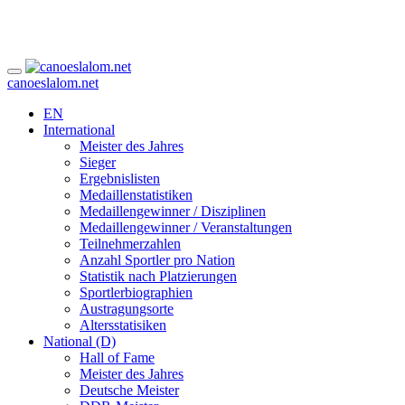
canoeslalom.net
EN
International
Meister des Jahres
Sieger
Ergebnislisten
Medaillenstatistiken
Medaillengewinner / Disziplinen
Medaillengewinner / Veranstaltungen
Teilnehmerzahlen
Anzahl Sportler pro Nation
Statistik nach Platzierungen
Sportlerbiographien
Austragungsorte
Altersstatisiken
National (D)
Hall of Fame
Meister des Jahres
Deutsche Meister