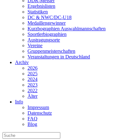
DDR-Meister
Ergebnislisten
Statistiken
DC & NWC/DC-U18
Medaillengewinner
Kurzbographien Auswahlmannschaften
Sportlerbiographien
Austragungsorte
Vereine
Gruppenmeisterschaften
Veranstaltungen in Deutschland
Archiv
2026
2025
2024
2023
2022
Älter
Info
Impressum
Datenschutz
FAQ
Blog