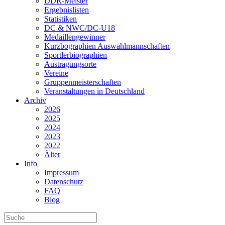
DDR-Meister
Ergebnislisten
Statistiken
DC & NWC/DC-U18
Medaillengewinner
Kurzbographien Auswahlmannschaften
Sportlerbiographien
Austragungsorte
Vereine
Gruppenmeisterschaften
Veranstaltungen in Deutschland
Archiv
2026
2025
2024
2023
2022
Älter
Info
Impressum
Datenschutz
FAQ
Blog