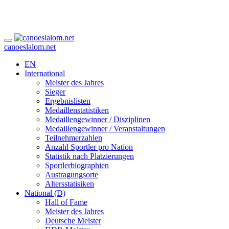
canoeslalom.net
EN
International
Meister des Jahres
Sieger
Ergebnislisten
Medaillenstatistiken
Medaillengewinner / Disziplinen
Medaillengewinner / Veranstaltungen
Teilnehmerzahlen
Anzahl Sportler pro Nation
Statistik nach Platzierungen
Sportlerbiographien
Austragungsorte
Altersstatisiken
National (D)
Hall of Fame
Meister des Jahres
Deutsche Meister