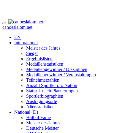
canoeslalom.net
EN
International
Meister des Jahres
Sieger
Ergebnislisten
Medaillenstatistiken
Medaillengewinner / Disziplinen
Medaillengewinner / Veranstaltungen
Teilnehmerzahlen
Anzahl Sportler pro Nation
Statistik nach Platzierungen
Sportlerbiographien
Austragungsorte
Altersstatisiken
National (D)
Hall of Fame
Meister des Jahres
Deutsche Meister