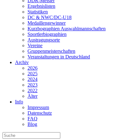
DDR-Meister
Ergebnislisten
Statistiken
DC & NWC/DC-U18
Medaillengewinner
Kurzbographien Auswahlmannschaften
Sportlerbiographien
Austragungsorte
Vereine
Gruppenmeisterschaften
Veranstaltungen in Deutschland
Archiv
2026
2025
2024
2023
2022
Älter
Info
Impressum
Datenschutz
FAQ
Blog