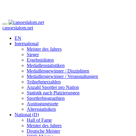
canoeslalom.net
EN
International
Meister des Jahres
Sieger
Ergebnislisten
Medaillenstatistiken
Medaillengewinner / Disziplinen
Medaillengewinner / Veranstaltungen
Teilnehmerzahlen
Anzahl Sportler pro Nation
Statistik nach Platzierungen
Sportlerbiographien
Austragungsorte
Altersstatisiken
National (D)
Hall of Fame
Meister des Jahres
Deutsche Meister