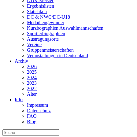
DDR-Meister
Ergebnislisten
Statistiken
DC & NWC/DC-U18
Medaillengewinner
Kurzbographien Auswahlmannschaften
Sportlerbiographien
Austragungsorte
Vereine
Gruppenmeisterschaften
Veranstaltungen in Deutschland
Archiv
2026
2025
2024
2023
2022
Älter
Info
Impressum
Datenschutz
FAQ
Blog